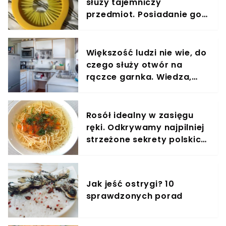
służy tajemniczy
przedmiot. Posiadanie go
w domu odmienia życie
Większość ludzi nie wie, do
czego służy otwór na
rączce garnka. Wiedza,
która ułatwi ci życie
Rosół idealny w zasięgu
ręki. Odkrywamy najpilniej
strzeżone sekrety polskich
gospodyń
Jak jeść ostrygi? 10
sprawdzonych porad