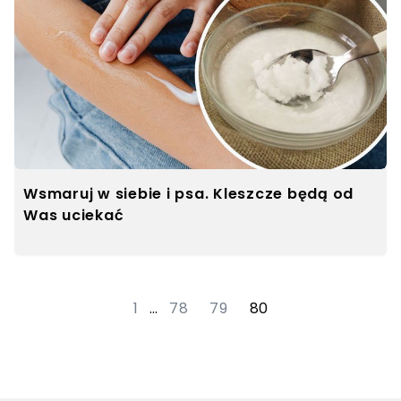
Wsmaruj w siebie i psa. Kleszcze będą od
Was uciekać
1
…
78
79
80