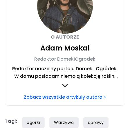
O AUTORZE
Adam Moskal
Redaktor DomekIOgrodek
Redaktor naczelny portalu Domek i Ogródek.
W domu posiadam niemałą kolekcję roślin,
którą można nazwać dżunglą. Uwielbiam
pracę w ogrodzie oraz majsterkowanie.
Zobacz wszystkie artykuły autora >
Prywatnie fan fantastyki, muzyki rockowej, a
także dokumentów wojennych. Chcesz się ze
mną skontaktować? Napisz adresowaną do
Tagi:
mnie wiadomość na
ogórki
Warzywa
uprawy
mail
redakcja@domekiogrodek.pl