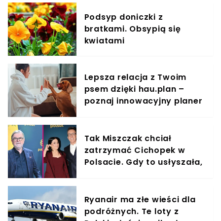
Podsyp doniczki z
bratkami. Obsypią się
kwiatami
Lepsza relacja z Twoim
psem dzięki hau.plan –
poznaj innowacyjny planer
treningowy
Tak Miszczak chciał
zatrzymać Cichopek w
Polsacie. Gdy to usłyszała,
odmówiła
Ryanair ma złe wieści dla
podróżnych. Te loty z