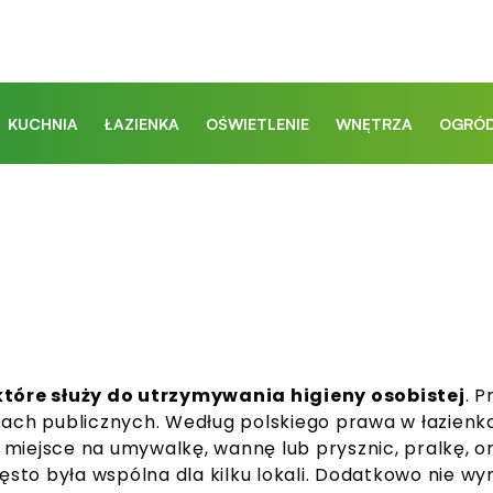
KUCHNIA
ŁAZIENKA
OŚWIETLENIE
WNĘTRZA
OGRÓD
kt
ó
re służy do utrzymywania higieny osobistej
. 
scach publicznych. Według polskiego prawa w łazienk
miejsce na umywalkę, wannę lub prysznic, pralkę, o
zęsto była wsp
ó
lna dla kilku lokali. Dodatkowo nie 