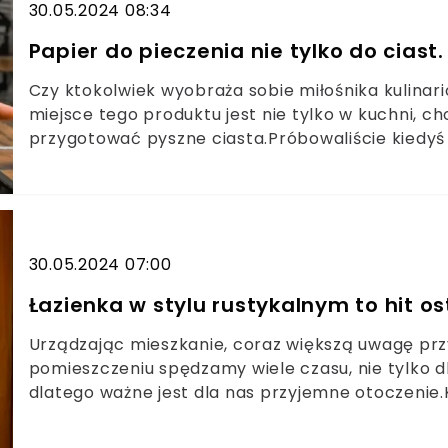
30.05.2024 08:34
Papier do pieczenia nie tylko do ciast
Czy ktokolwiek wyobraża sobie miłośnika kulinari
miejsce tego produktu jest nie tylko w kuchni, c
przygotować pyszne ciasta.Próbowaliście kiedyś
Jeśli nie to duży błąd. W tym artykule zdradzim
których inaczej spojrzycie na domowe środki cz
30.05.2024 07:00
Łazienka w stylu rustykalnym to hit ost
Urządzając mieszkanie, coraz większą uwagę prz
pomieszczeniu spędzamy wiele czasu, nie tylko dba
dlatego ważne jest dla nas przyjemne otoczenie.K
osiągniemy, jeśli postawimy na styl rustykalny, k
wiejskiej sielanki.