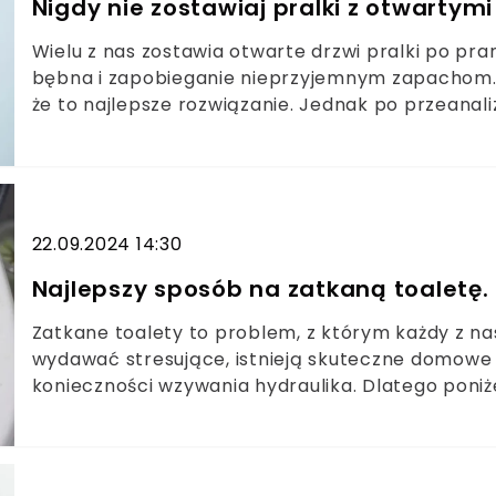
Nigdy nie zostawiaj pralki z otwartym
Wielu z nas zostawia otwarte drzwi pralki po pra
bębna i zapobieganie nieprzyjemnym zapachom. Ja
że to najlepsze rozwiązanie. Jednak po przeanali
odkryłem, że to powszechny błąd, który może prz
22.09.2024 14:30
Najlepszy sposób na zatkaną toaletę.
Zatkane toalety to problem, z którym każdy z nas
wydawać stresujące, istnieją skuteczne domowe
konieczności wzywania hydraulika. Dlatego poniż
zastosowania metod, które mogą pomóc rozwią