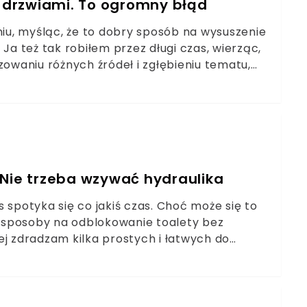
i drzwiami. To ogromny błąd
niu, myśląc, że to dobry sposób na wysuszenie
 też tak robiłem przez długi czas, wierząc,
zowaniu różnych źródeł i zgłębieniu tematu,
ynieść więcej szkody niż pożytku.
 Nie trzeba wzywać hydraulika
 spotyka się co jakiś czas. Choć może się to
 sposoby na odblokowanie toalety bez
ej zdradzam kilka prostych i łatwych do
zać ten problem w warunkach domowych.