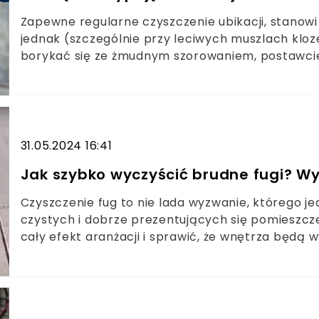
Zapewne regularne czyszczenie ubikacji, stanow
jednak (szczególnie przy leciwych muszlach klo
borykać się ze żmudnym szorowaniem, postawcie 
czym doczyścić kamień i żółte zacieki? Nic prostsz
Po nocy nie poznasz swojego WC.
31.05.2024 16:41
Jak szybko wyczyścić brudne fugi? Wy
Czyszczenie fug to nie lada wyzwanie, którego je
czystych i dobrze prezentujących się pomieszcz
cały efekt aranżacji i sprawić, że wnętrza będą
fug wymaga połączenia dwóch metod - zastosow
narzędzia, które poradzi sobie z brudem zalegaj
możemy przygotować domowymi sposobami.