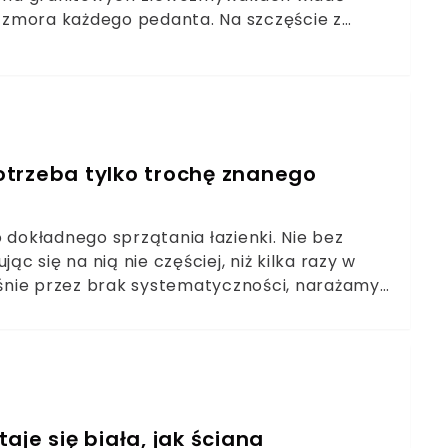
 zmora każdego pedanta. Na szczęście z
m utrzymanie czarnej kuchni i łazienki w
Potrzeba tylko trochę znanego
 dokładnego sprzątania łazienki. Nie bez
 się na nią nie częściej, niż kilka razy w
łaśnie przez brak systematyczności, narażamy
ułatwić sobie to zadanie? Zobaczcie, jak
taje się biała, jak ściana