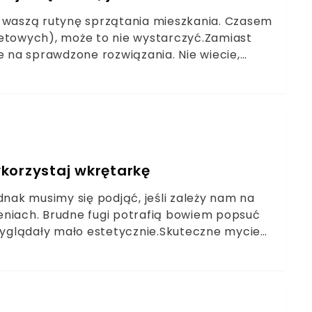
i waszą rutynę sprzątania mieszkania. Czasem
zetowych), może to nie wystarczyć.Zamiast
na sprawdzone rozwiązania. Nie wiecie,
ego. Po prostu rozkrusz ją i rozsyp w ubikacji.
korzystaj wkrętarkę
dnak musimy się podjąć, jeśli zależy nam na
eniach. Brudne fugi potrafią bowiem popsuć
 wyglądały mało estetycznie.Skuteczne mycie
ania preparatu czyszczącego oraz
ącym w szczelinach. Obydwie te rzeczy