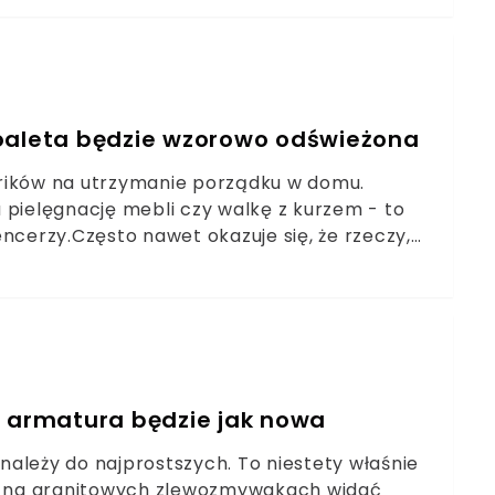
den patent.
Toaleta będzie wzorowo odświeżona
trików na utrzymanie porządku w domu.
 pielęgnację mebli czy walkę z kurzem - to
ncerzy.Często nawet okazuje się, że rzeczy,
ie prawidłowo. Dzisiaj zajmiemy się pozornie
C. Czy na pewno jest to banalne, jak
a armatura będzie jak nowa
ależy do najprostszych. To niestety właśnie
 a na granitowych zlewozmywakach widać