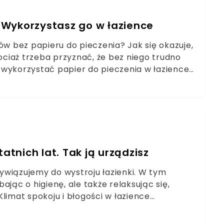
. Wykorzystasz go w łazience
ów bez papieru do pieczenia? Jak się okazuje,
hociaż trzeba przyznać, że bez niego trudno
 wykorzystać papier do pieczenia w łazience?
y Wam kilka jego nietypowych zastosowań, po
yszczące.
atnich lat. Tak ją urządzisz
ywiązujemy do wystroju łazienki. W tym
jąc o higienę, ale także relaksując się,
limat spokoju i błogości w łazience
tóry łączy w sobie elementy natury, vintage i