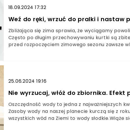
18.09.2024 17:32
Weź do ręki, wrzuć do pralki i nastaw p
Zbliżająca się zima sprawia, że wyciągamy powol
Często po długim przechowywaniu kurtki są zbit
przed rozpoczęciem zimowego sezonu zawsze wkła
puchu, wrzucam razem z kurtkami jedną rzecz do 
puszyste, a do tego ślicznie i świeżo pachną. Niże
25.06.2024 19:16
Nie wyrzucaj, włóż do zbiornika. Efekt
Oszczędność wody to jedna z najważniejszych kw
Zasoby wody na naszej planecie kurczą się z roku 
wszystkich wód na Ziemi to wody słodkie.Wiąże si
dostrzegamy na co dzień, mianowicie koszty wody