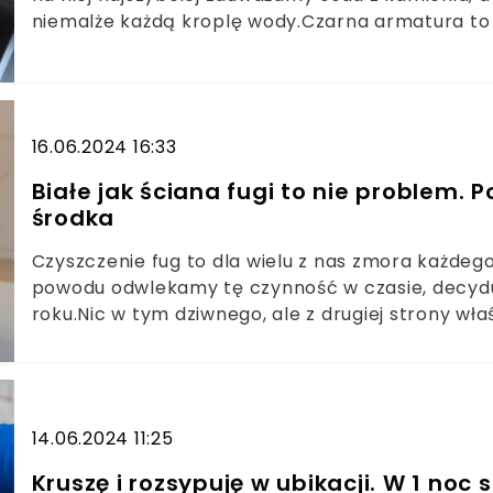
niemalże każdą kroplę wody.Czarna armatura to
pomocą przychodzą domowe sposoby, dzięki który
idealnym porządku stanie się łatwizną.
16.06.2024 16:33
Białe jak ściana fugi to nie problem. 
środka
Czyszczenie fug to dla wielu z nas zmora każdego
powodu odwlekamy tę czynność w czasie, decydując
roku.Nic w tym dziwnego, ale z drugiej strony w
się na żmudne szorowanie. Czy jednak wiecie, jak 
sprawić, aby czyszczenie fug było prościzną.
14.06.2024 11:25
Kruszę i rozsypuję w ubikacji. W 1 noc s