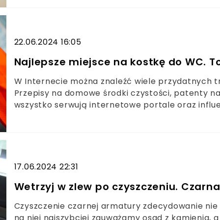
szukać sposobów na oszczędności. Jest na to je
22.06.2024 16:05
Najlepsze miejsce na kostkę do WC. 
W Internecie można znaleźć wiele przydatnych 
Przepisy na domowe środki czystości, patenty na
wszystko serwują internetowe portale oraz influe
które wydawały się trywialne, robimy niekonieczn
prostą czynnością, czyli zakładaniem kostki do W
uważamy?
17.06.2024 22:31
Wetrzyj w zlew po czyszczeniu. Czarn
Czyszczenie czarnej armatury zdecydowanie nie n
na niej najszybciej zauważamy osad z kamienia,