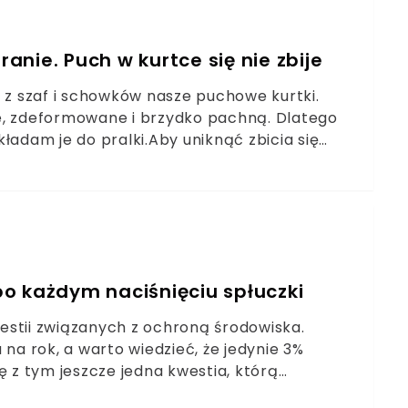
ranie. Puch w kurtce się nie zbije
i z szaf i schowków nasze puchowe kurtki.
e, zdeformowane i brzydko pachną. Dlatego
dam je do pralki.Aby uniknąć zbicia się
bębna. Po wyjęciu moje kurki są idealnie
j zdradzam mój świetny trik.
 po każdym naciśnięciu spłuczki
estii związanych z ochroną środowiska.
na rok, a warto wiedzieć, że jedynie 3%
ę z tym jeszcze jedna kwestia, którą
. Te ciągle rosną, dlatego tym bardziej warto