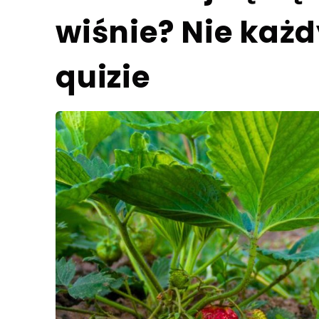
wiśnie? Nie każd
quizie