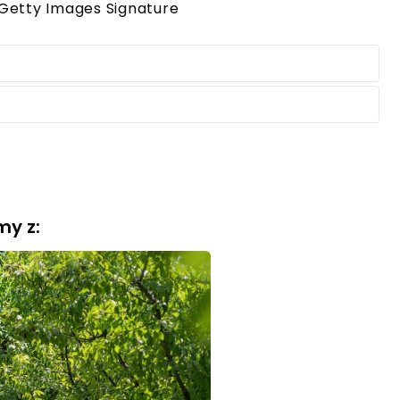
 Getty Images Signature
my z: