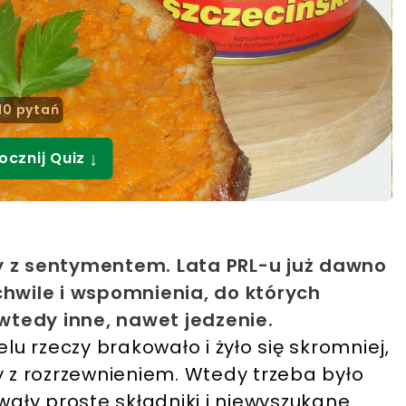
10 pytań
↓
ocznij Quiz
z sentymentem. Lata PRL-u już dawno
chwile i wspomnienia, do których
wtedy inne, nawet jedzenie.
elu rzeczy brakowało i żyło się skromniej,
z rozrzewnieniem. Wtedy trzeba było
owały proste składniki i niewyszukane