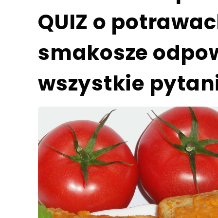
QUIZ o potrawach
smakosze odpow
wszystkie pytan