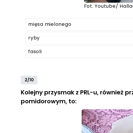
Fot. Youtube/ Hall
mięsa mielonego
ryby
fasoli
2/10
Kolejny przysmak z PRL-u, również p
pomidorowym, to: