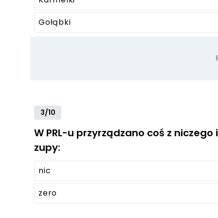
Gołąbki
3/10
W PRL-u przyrządzano coś z niczego i 
zupy:
nic
zero