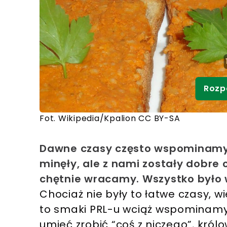
Rozp
Fot. Wikipedia/Kpalion CC BY-SA
Dawne czasy często wspominamy 
minęły, ale z nami zostały dobre 
chętnie wracamy. Wszystko było 
Chociaż nie były to łatwe czasy, wi
to smaki PRL-u wciąż wspominamy 
umieć zrobić “coś z niczego”, król