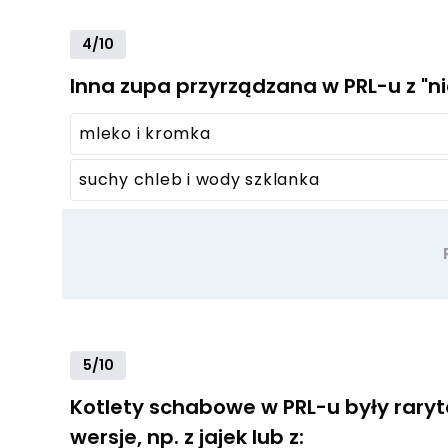
4/10
Inna zupa przyrządzana w PRL-u z "ni
mleko i kromka
suchy chleb i wody szklanka
5/10
Kotlety schabowe w PRL-u były raryt
wersje, np. z jajek lub z: