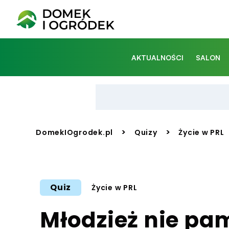
AKTUALNOŚCI
SALON
>
>
DomekIOgrodek.pl
Quizy
Życie w PRL
Quiz
Życie w PRL
Młodzież nie pa