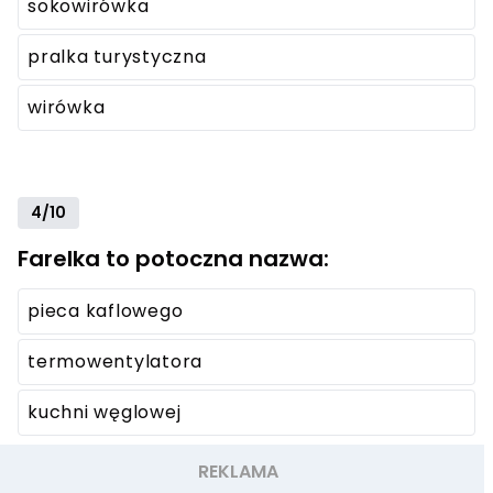
sokowirówka
pralka turystyczna
wirówka
4/10
Farelka to potoczna nazwa:
pieca kaflowego
termowentylatora
kuchni węglowej