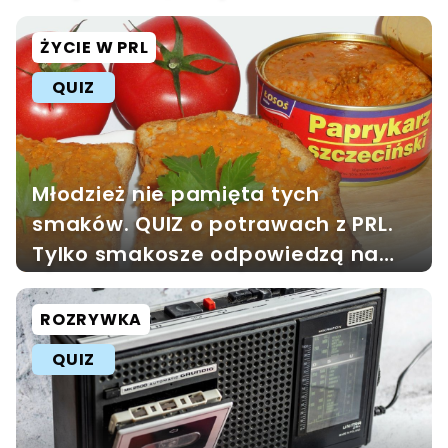
ekspertów
ŻYCIE W PRL
QUIZ
Młodzież nie pamięta tych
smaków. QUIZ o potrawach z PRL.
Tylko smakosze odpowiedzą na
wszystkie pytania
ROZRYWKA
QUIZ