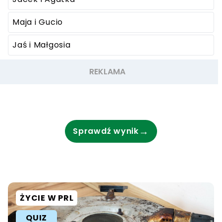
Maja i Gucio
Jaś i Małgosia
→
Sprawdź wynik
ŻYCIE W PRL
QUIZ