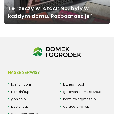
Te rzeczy w latach 90. były w
każdym domu. Rozpoznasz je?
NASZE SERWISY
Iberion.com
biznesinfo.pl
rolnikinfo.pl
gotowanie.smakosze.pl
goniec.pl
news.swiatgwiazd.pl
pacjenci.pl
goracetematy.pl
dieta.pacjenci.pl