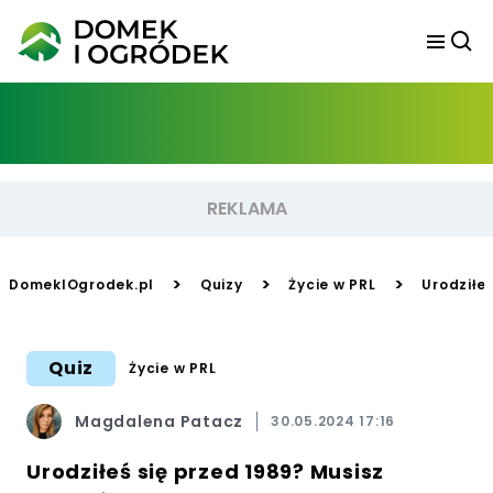
>
>
>
DomekIOgrodek.pl
Quizy
Życie w PRL
Urodziłe
Quiz
Życie w PRL
Magdalena Patacz
30.05.2024 17:16
Urodziłeś się przed 1989? Musisz