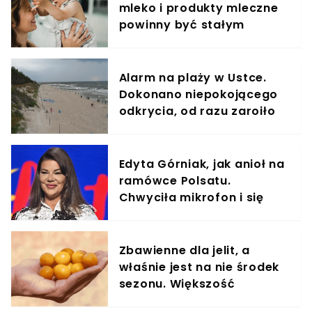
mleko i produkty mleczne
powinny być stałym
elementem diety roczniaka
Alarm na plaży w Ustce.
Dokonano niepokojącego
odkrycia, od razu zaroiło
się od służb
Edyta Górniak, jak anioł na
ramówce Polsatu.
Chwyciła mikrofon i się
zaczęło
Zbawienne dla jelit, a
właśnie jest na nie środek
sezonu. Większość
powinna jeść garściami