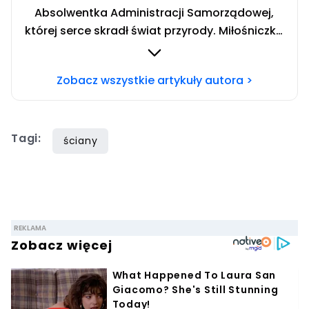
Absolwentka Administracji Samorządowej,
której serce skradł świat przyrody. Miłośniczka
fantasy i gier RPG. Nie wyobraża sobie życia
bez pisania i muzyki w tle. Chcesz się ze mną
Zobacz wszystkie artykuły autora >
skontaktować? Napisz adresowaną do mnie
wiadomość na mail
redakcja@domekiogrodek.pl
Tagi:
ściany