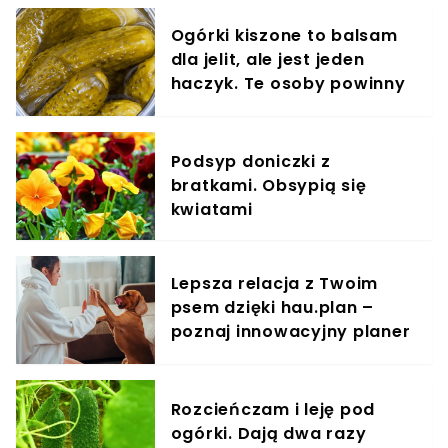
Ogórki kiszone to balsam
dla jelit, ale jest jeden
haczyk. Te osoby powinny
omijać je szerokim łukiem
Podsyp doniczki z
bratkami. Obsypią się
kwiatami
Lepsza relacja z Twoim
psem dzięki hau.plan –
poznaj innowacyjny planer
treningowy
Rozcieńczam i leję pod
ogórki. Dają dwa razy