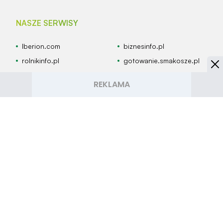
NASZE SERWISY
Iberion.com
biznesinfo.pl
rolnikinfo.pl
gotowanie.smakosze.pl
goniec.pl
news.swiatgwiazd.pl
pacjenci.pl
goracetematy.pl
dieta.pacjenci.pl
PRZYDATNE LINKI
Archiwum
Autorzy artykułów
Kontakt
Mapa serwisu