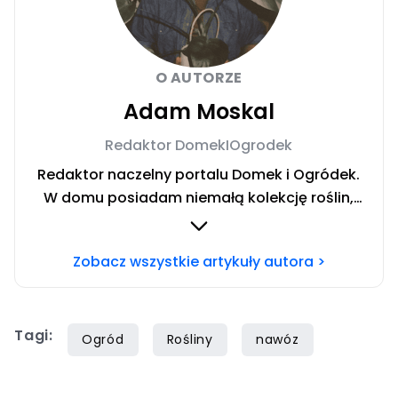
O AUTORZE
Adam Moskal
Redaktor DomekIOgrodek
Redaktor naczelny portalu Domek i Ogródek.
W domu posiadam niemałą kolekcję roślin,
którą można nazwać dżunglą. Uwielbiam
pracę w ogrodzie oraz majsterkowanie.
Zobacz wszystkie artykuły autora >
Prywatnie fan fantastyki, muzyki rockowej, a
także dokumentów wojennych. Chcesz się ze
mną skontaktować? Napisz adresowaną do
Tagi:
mnie wiadomość na
Ogród
Rośliny
nawóz
mail
redakcja@domekiogrodek.pl