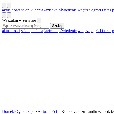
aktualności
salon
kuchnia
łazienka
oświetlenie
wnętrza
ogród i taras
Wyszukaj w serwisie
Szukaj
aktualności
salon
kuchnia
łazienka
oświetlenie
wnętrza
ogród i taras
DomekIOgrodek.pl
>
Aktualności
>
Koniec zakazu handlu w niedzie