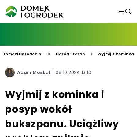
>
>
DomekIOgrodek.pl
Ogród i taras
Wyjmij z kominka 
Adam Moskal
08.10.2024 13:10
Wyjmij z kominka i
posyp wokół
bukszpanu. Uciążliwy