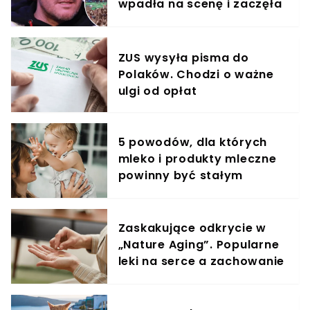
wpadła na scenę i zaczęła
krzyczeć. Publika zamarła
ZUS wysyła pisma do
Polaków. Chodzi o ważne
ulgi od opłat
5 powodów, dla których
mleko i produkty mleczne
powinny być stałym
elementem diety roczniaka
Zaskakujące odkrycie w
„Nature Aging”. Popularne
leki na serce a zachowanie
komórek rakowych