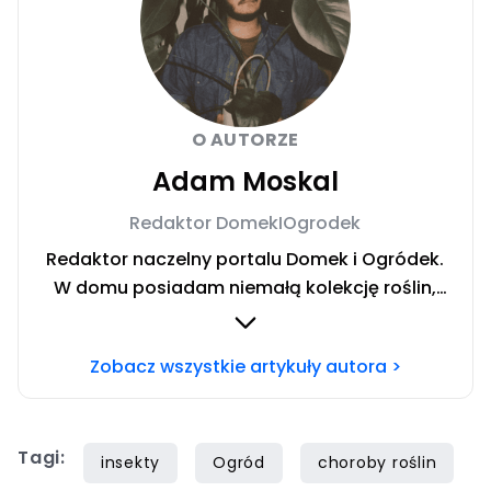
O AUTORZE
Adam Moskal
Redaktor DomekIOgrodek
Redaktor naczelny portalu Domek i Ogródek.
W domu posiadam niemałą kolekcję roślin,
którą można nazwać dżunglą. Uwielbiam
pracę w ogrodzie oraz majsterkowanie.
Zobacz wszystkie artykuły autora >
Prywatnie fan fantastyki, muzyki rockowej, a
także dokumentów wojennych. Chcesz się ze
mną skontaktować? Napisz adresowaną do
Tagi:
mnie wiadomość na
insekty
Ogród
choroby roślin
mail
redakcja@domekiogrodek.pl