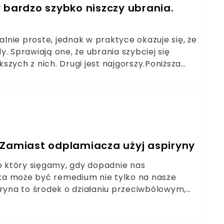
 bardzo szybko niszczy ubrania.
nie proste, jednak w praktyce okazuje się, że
. Sprawiają one, że ubrania szybciej się
kszych z nich. Drugi jest najgorszy.Poniższa
adczonych ludzi. Dlatego, nawet jeśli uważasz
oznać. W ten sposób maksymalnie
 Zamiast odplamiacza użyj aspiryny
po który sięgamy, gdy dopadnie nas
etka może być remedium nie tylko na nasze
iryna to środek o działaniu przeciwbólowym,
wzakrzepowym, a co ciekawe, nawet