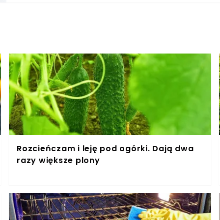
a do tego optycznie wyszczuplają. Nic więc dziwn
kolorze. Jednak mają one także swoje minusy. S
które gubią sierść wiedzą, o czym mowa. Zdarza 
ubrania są pełne kłaków.
Rozcieńczam i leję pod ogórki. Dają dwa
razy większe plony