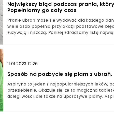
Największy błąd podczas prania, który
Popełniamy go cały czas
Pranie ubrań może się wydawać dla każdego banal
wiele osób popełnia przy okazji podstawowe błędy
zużywają i niszczą. Poniżej zdradzamy listę najwię
lista zawiera błędy popełniane nawet przez doświ
się za eksperta od prania, warto się z nimi zap
zminimalizujesz ryzyko.
11.01.2023 12:26
Sposób na pozbycie się plam z ubrań.
Aspiryna to jeden z najpopularniejszych leków, 
przeziębienie. Okazuje się, że ta magiczna tabl
dolegliwości, ale także na uporczywe plamy. Asp
przeciwgorączkowym, przeciwzapalnym, przeci
odplamiającym.