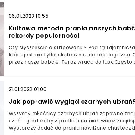
06.01.2023 10:55
Kultowa metoda prania naszych babć w
rekordy popularności
Czy słyszeliście o stripowaniu? Pod tą tajemnic
która jest nie tylko skuteczna, ale i ekologiczna
przez nasze babcie. Teraz wraca do łask.Często 
opłacalne niż te nowe. Podobnie jest ze stripow
Pod tą obcobrzmiącą nazwą kryje się tradycyjn
21.01.2022 01:00
Jak poprawić wygląd czarnych ubrań
Wszyscy miłośnicy czarnych ubrań zapewne znają
części garderoby z pralki, a na nich wciąż znajd
Wystarczy dodać do prania nawilżane chusteczki