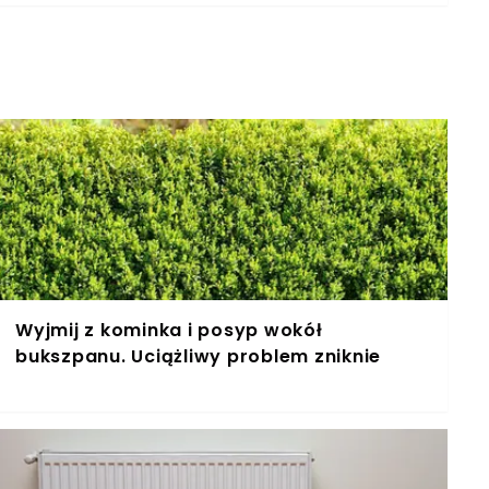
ego, że jest tylu miłośników ubrań w tym
zczególnie posiadacze zwierząt domowych,
się, że nawet po wypraniu w pralce czarne
Wyjmij z kominka i posyp wokół
bukszpanu. Uciążliwy problem zniknie