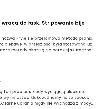
raca do łask. Stripowanie bije
zą nazwą kryje się przełomowa metoda prania,
. Co ciekawe, w przeszłości była stosowana już
stare metody okazują się bardziej skuteczne i
aniem, które właśnie przeżywa swój renesans.
a metoda prania.
?
 ten problem, kiedy wyciągają ulubione
uje się mnóstwo kłaków. Znamy na to sposób!
.Czarne ubrania nigdy nie wychodzą z mody,