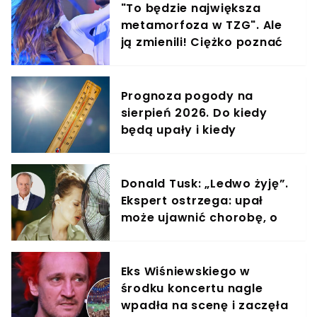
"To będzie największa
metamorfoza w TZG". Ale
ją zmienili! Ciężko poznać
gwiazdę show
Prognoza pogody na
sierpień 2026. Do kiedy
będą upały i kiedy
nadejdzie ochłodzenie?
Donald Tusk: „Ledwo żyję”.
Ekspert ostrzega: upał
może ujawnić chorobę, o
której nie masz pojęcia
Eks Wiśniewskiego w
środku koncertu nagle
wpadła na scenę i zaczęła