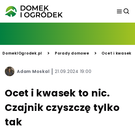
>
>
DomekIOgrodek.pl
Porady domowe
Ocet i kwasek t
Adam Moskal
21.09.2024 19:00
Ocet i kwasek to nic.
Czajnik czyszczę tylko
tak