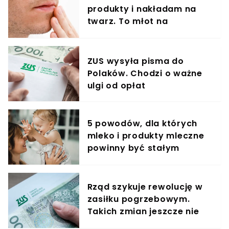
produkty i nakładam na
twarz. To młot na
zmarszczki
ZUS wysyła pisma do
Polaków. Chodzi o ważne
ulgi od opłat
5 powodów, dla których
mleko i produkty mleczne
powinny być stałym
elementem diety roczniaka
Rząd szykuje rewolucję w
zasiłku pogrzebowym.
Takich zmian jeszcze nie
było, padł konkretny