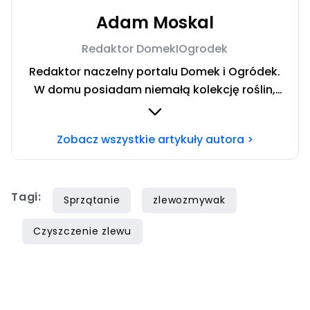
Adam Moskal
Redaktor DomekIOgrodek
Redaktor naczelny portalu Domek i Ogródek.
W domu posiadam niemałą kolekcję roślin,
którą można nazwać dżunglą. Uwielbiam
pracę w ogrodzie oraz majsterkowanie.
Zobacz wszystkie artykuły autora >
Prywatnie fan fantastyki, muzyki rockowej, a
także dokumentów wojennych. Chcesz się ze
mną skontaktować? Napisz adresowaną do
Tagi:
mnie wiadomość na
Sprzątanie
zlewozmywak
mail
redakcja@domekiogrodek.pl
Czyszczenie zlewu