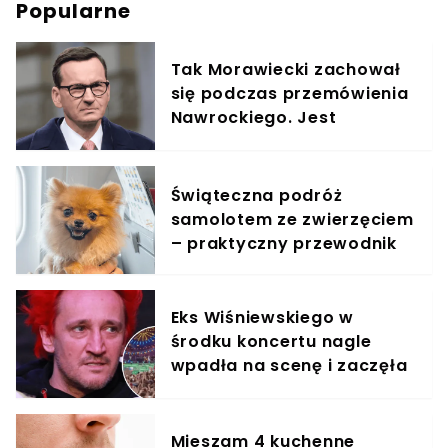
Popularne
Tak Morawiecki zachował
się podczas przemówienia
Nawrockiego. Jest
nagranie: "po co
przyszedł?"
Świąteczna podróż
samolotem ze zwierzęciem
– praktyczny przewodnik
Eks Wiśniewskiego w
środku koncertu nagle
wpadła na scenę i zaczęła
krzyczeć. Publika zamarła
Mieszam 4 kuchenne