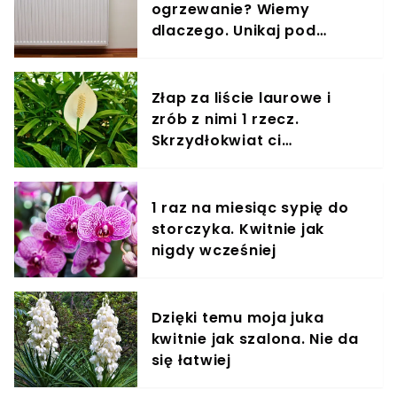
ogrzewanie? Wiemy
dlaczego. Unikaj pod
każdym względem
Złap za liście laurowe i
zrób z nimi 1 rzecz.
Skrzydłokwiat ci
podziękuje
1 raz na miesiąc sypię do
storczyka. Kwitnie jak
nigdy wcześniej
Dzięki temu moja juka
kwitnie jak szalona. Nie da
się łatwiej