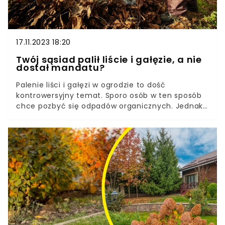
17.11.2023 18:20
Twój sąsiad palił liście i gałęzie, a nie
dostał mandatu?
Palenie liści i gałęzi w ogrodzie to dość
kontrowersyjny temat. Sporo osób w ten sposób
chce pozbyć się odpadów organicznych. Jednak
ten zabieg nie jest legalny i za to wykroczenie
grozi kara pieniężna. Dlaczego więc czasem
ogniska w ogrodzie są dozwolone?Jedni dostają
mandat, a inni mogą w najlepsze urządzać
ogniska w swoim ogrodzie. Nie każdy wie, że
ogniska rekreacyjne są jak najbardziej legalne.
Kiedy nie dostaniemy mandatu za palenie liści i
gałęzi?