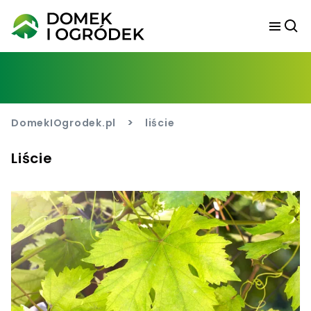
>
DomekIOgrodek.pl
liście
Liście