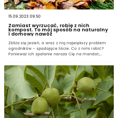
15.09.2023 09:50
Zamiast wyrzucać, robię z nich
kompost. To mój sposób na naturalny
i domowy nawóz
Zbliża się jesień, a wraz z nią największy problem
ogrodników – spadające liście. Co z nimi robić?
Ponieważ ich spalanie naraża Cię na mandat,
należałoby je oddać jako odpady zielone.
Wyobrażasz sobie upchnąć wszystkie liście do
worka?Spokojnie, my też nie. Zamiast tego, lepiej
je przetworzyć. Jesienne liście to idealny materiał
na naturalny kompost. W tym artykule zdradzimy
Ci nasz sposób na liście w ogrodzie, za który
podziękują Ci Twoje rośliny.