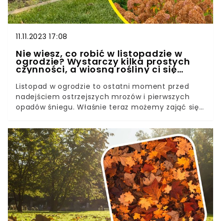
11.11.2023 17:08
Nie wiesz, co robić w listopadzie w
ogrodzie? Wystarczy kilka prostych
czynności, a wiosną rośliny ci się
odwdzięczą
Listopad w ogrodzie to ostatni moment przed
nadejściem ostrzejszych mrozów i pierwszych
opadów śniegu. Właśnie teraz możemy zająć się
ostatnimi zbiorami i przygotować rośliny na zimę.
Sprawdź, co warto zrobić jeszcze w tym
miesiącu.W listopadzie w ogrodzie jest już dużo
mniej pracy. Jednak ten czas nie oznacza końca
zabiegów pielęgnacyjnych. Podpowiemy, o czym
warto pamiętać przed zimą.