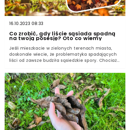
16.10.2023 08:33
Co zrobić, gdy liście sąsiada spadną
na twoją posesję? Oto co wiemy
Jeśli mieszkacie w zielonych terenach miasta,
doskonale wiecie, że problematyka spadających
liści od zawsze budziła sąsiedzkie spory. Chociaż
drzewa latem dają przyjemny cień, jesienią są
przedmiotem licznych sąsiedzkich sporów.Co
robić, jeśli liście waszego sąsiada spadną na
waszą działkę? To jeszcze nie powód do
wszczynania sąsiedzkiej awantury. Zobaczcie, co
na ten temat mówią normy prawne, a
rozstrzygniecie ten spór w mgnieniu oka.