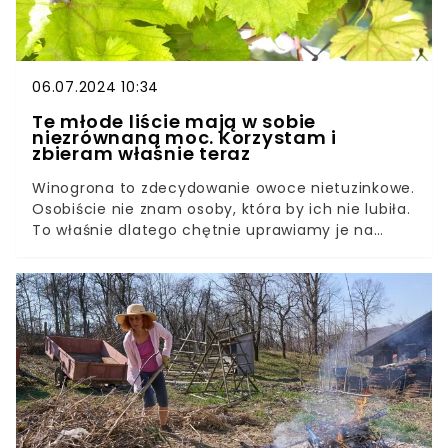
06.07.2024 10:34
Te młode liście mają w sobie
niezrównaną moc. Korzystam i
zbieram właśnie teraz
Winogrona to zdecydowanie owoce nietuzinkowe.
Osobiście nie znam osoby, która by ich nie lubiła.
To właśnie dlatego chętnie uprawiamy je na
działkach, tworzymy z nich przetwory, czy
spożywamy w formie deserów.Czy wiedzieliście
jednak, że prozdrowotne właściwości wykazują nie
tylko owoce, ale również liście winogron? Jak to
możliwe? Tajemnicę tę zdradził mi znajomy
plantator. Wprost nie mogłem w to uwierzyć.