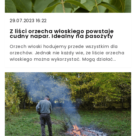
29.07.2023 16:22
Z liści orzecha włoskiego powstaje
cudny napar. Idealny na pasożyty
Orzech włoski hodujemy przede wszystkim dla
orzechów. Jednak nie każdy wie, że liście orzecha
włoskiego można wykorzystać. Mogą działać
fantastycznie na biegunkę, ale nie tylko. Jak
wykorzystać liście orzecha włoskiego? Dlaczego
przy ich stosowaniu powinniśmy uważać?