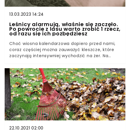
13.03.2023 14:24
Leśnicy alarmują, właśnie się zaczęło.
Po powrocie z lasu warto zrobić 1 rzecz,
od razu się ich pozbędziesz
Choć wiosna kalendarzowa dopiero przed nami,
coraz częściej można zauważyć kleszcze, które
zaczynają intensywniej wychodzić na żer. Na
profilu "Nadleśnictwo Tułowice, Lasy Państwowe"
zamieszczono zdjęcie kleszcza na dłoni, przy
okazji przed nimi ostrzegając. Internauci ochoczo
zaczęli dzielić się w komentarzach pod zdjęciem
swoimi doświadczeniami z kleszczami. Niżej
zdradzamy także doskonały i tani patent na
kleszcze.
22.10.2021 02:00