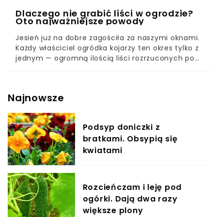
Dlaczego nie grabić liści w ogrodzie?
Oto najważniejsze powody
Jesień już na dobre zagościła za naszymi oknami.
Każdy właściciel ogródka kojarzy ten okres tylko z
jednym — ogromną ilością liści rozrzuconych po
całym ogrodzie. Co roku pojawia się ten sam
dylemat: czy warto grabić listki, czy może jednak
zostawić je w spokoju?Przedstawiamy listę
Najnowsze
kilkunastu powodów, dla których warto i nie warto
decydować się na ten rodzaj porządków
ogrodowych. Dzięki temu sami zdecydujecie, co
Podsyp doniczki z
jest dla was najważniejsze.
bratkami. Obsypią się
kwiatami
Rozcieńczam i leję pod
ogórki. Dają dwa razy
większe plony