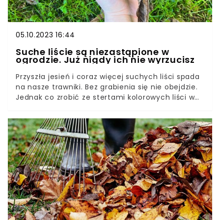
05.10.2023 16:44
Suche liście są niezastąpione w
ogrodzie. Już nigdy ich nie wyrzucisz
Przyszła jesień i coraz więcej suchych liści spada
na nasze trawniki. Bez grabienia się nie obejdzie.
Jednak co zrobić ze stertami kolorowych liści w
ogrodzie? Gromadzenie ich w workach i
wyrzucanie to nie jedyne rozwiązanie. Sprawdź,
jak je wykorzystać.Suche liście są cenniejsze, niż
nam się wydaje. W niektórych przypadkach mogą
nawet uratować nasz ogród. Podpowiemy, co z
nimi zrobić.