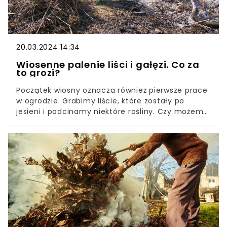
20.03.2024 14:34
Wiosenne palenie liści i gałęzi. Co za
to grozi?
Początek wiosny oznacza również pierwsze prace
w ogrodzie. Grabimy liście, które zostały po
jesieni i podcinamy niektóre rośliny. Czy możemy
spalić odpady naturalne, które powstały w czasie
wiosennych porządków?Przez lata paliliśmy liście,
gałęzie i inne odpady, które zgromadziły się w
czasie prac na działce czy w ogrodzie. Długo
takie pozbywanie się fragmentów roślin było
legalne. Teraz sytuacja się zmieniła. Kiedy
możemy palić odpady biodegradowalne?