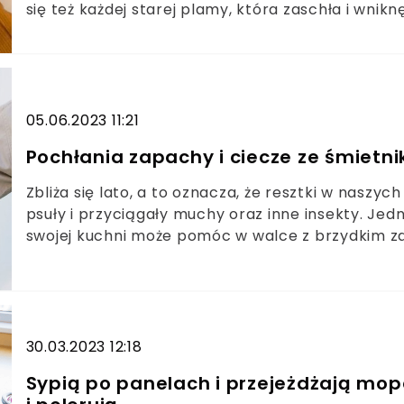
się też każdej starej plamy, która zaschła i wni
zastosować mocne wybielacze, bo ryzykujemy uszk
starej plamy bez ryzyka zniszczenia? Świetny pa
3 produkty z kuchennej szafki.
05.06.2023 11:21
Pochłania zapachy i ciecze ze śmietni
Zbliża się lato, a to oznacza, że resztki w naszy
psuły i przyciągały muchy oraz inne insekty. Jed
swojej kuchni może pomóc w walce z brzydkim za
dodaje smaku naszym potrawom.
30.03.2023 12:18
Sypią po panelach i przejeżdżają mop