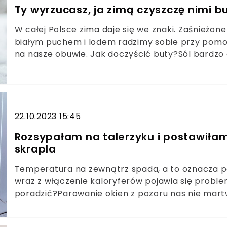
Ty wyrzucasz, ja zimą czyszczę nimi but
W całej Polsce zima daje się we znaki. Zaśnieżon
białym puchem i lodem radzimy sobie przy pomocy
na nasze obuwie. Jak doczyścić buty?Sól bardzo
ale fatalnie wypływa na stan zimowego obuwia.
osadu z soli. Zdradzę jak wyczyścić buty zimą.
22.10.2023 15:45
Rozsypałam na talerzyku i postawiłam
skrapla
Temperatura na zewnątrz spada, a to oznacza 
wraz z włączenie kaloryferów pojawia się proble
poradzić?Parowanie okien z pozoru nas nie martw
do powstawania pleśni. Na szczęście jest jeden 
nadmiarem wilgoci. Wystarczy jeden produkt z ku