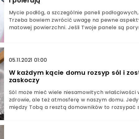
i polerują
Mycie podłóg, a szczególnie paneli podłogowych,
Trzeba bowiem zwrócić uwagę na pewne aspekty,
matowej powierzchni. Jeśli Twoje panele są po
świetność. Wystarczy zastosować trik sprzątacze
polerujących właściwości soli kuchennej. Zanim j
nasz artykuł. Tak dowiesz się co trzeba z nią zro
05.11.2021 01:00
W każdym kącie domu rozsyp sól i zost
zaskoczy
Sól może mieć wiele niesamowitych właściwości 
zdrowie, ale też atmosferę w naszym domu. Jedy
między Tobą a resztą domowników to rozsypać só
tam na 48 godzin. Jakie właściwości ma sól i cz
działa pozytywnie nie tylko na pokonanie naszyc
negatywną aurę i nieprzyjemny nastrój panujące
rozsypanie soli w kątach pomieszczenia pomaga