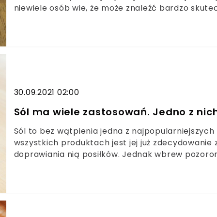
niewiele osób wie, że może znaleźć bardzo skute
wsypać dwie łyżki soli do pralki a efekt będzie 
stary. Sól w pralkach stosowana była przez nasze
bardzo skuteczny środek do prania. Dziś jej zasto
30.09.2021 02:00
Sól ma wiele zastosowań. Jedno z ni
Sól to bez wątpienia jedna z najpopularniejszy
wszystkich produktach jest jej już zdecydowanie
doprawiania nią posiłków. Jednak wbrew pozorom
zdecydowanie wykraczają poza te spożywcze. Sól
przyprawa, ale także jako doskonały środek czys
chwastami. Mało tego, możemy używać jej także