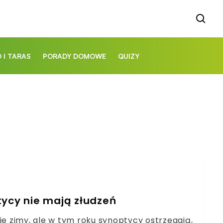
 I TARAS
PORADY DOMOWE
QUIZY
tycy nie mają złudzeń
ie zimy, ale w tym roku synoptycy ostrzegają,