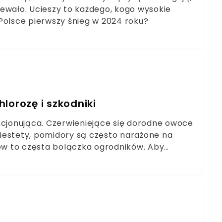
ziewało. Ucieszy to każdego, kogo wysokie
Polsce pierwszy śnieg w 2024 roku?
lorozę i szkodniki
jonująca. Czerwieniejące się dorodne owoce
iestety, pomidory są często narażone na
w to częsta bolączka ogrodników. Aby
nie wystarczy ograniczać się do minimum
ilaktyczne opryski. Do ich przygotowania