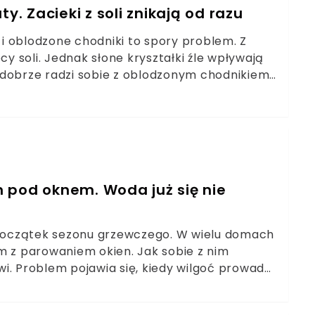
y. Zacieki z soli znikają od razu
e i oblodzone chodniki to spory problem. Z
 soli. Jednak słone kryształki źle wpływają
 dobrze radzi sobie z oblodzonym chodnikiem,
 Mam sprawdzony sposób na pozbycie się
 pod oknem. Woda już się nie
początek sezonu grzewczego. W wielu domach
m z parowaniem okien. Jak sobie z nim
i. Problem pojawia się, kiedy wilgoć prowadzi
prosty sposób na poradzenie sobie z
chni.