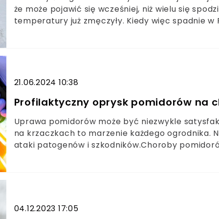
że może pojawić się wcześniej, niż wielu się spod
temperatury już zmęczyły. Kiedy więc spadnie w 
21.06.2024 10:38
Profilaktyczny oprysk pomidorów na ch
Uprawa pomidorów może być niezwykle satysfakc
na krzaczkach to marzenie każdego ogrodnika. N
ataki patogenów i szkodników.Choroby pomidoró
cieszyć się obfitymi zbiorami zdrowych warzyw, 
zabiegów pielęgnacyjnych. Niezbędne są też prof
wykorzystajmy cudowne właściwości soli Epsom.
04.12.2023 17:05