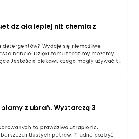
et działa lepiej niż chemia z
 detergentów? Wydaje się niemożliwe,
 nasze babcie. Dzięki temu teraz my możemy
ące.Jesteście ciekawi, czego mogły używać te
rodki czyszczące można przygotować z
odne? Koniecznie zapoznajcie się z
ej plamy z ubrań. Wystarczą 3
cerowanych to prawdziwe utrapienie.
, barszczu i tłustych potraw. Trudno pozbyć