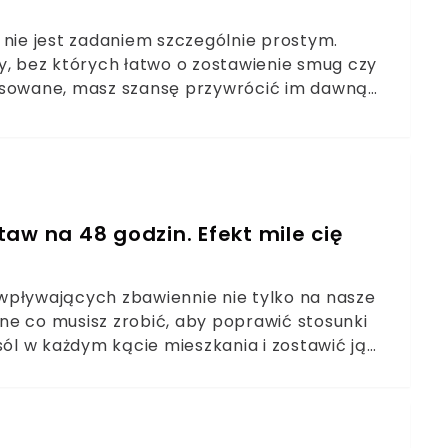
 nie jest zadaniem szczególnie prostym.
 bez których łatwo o zostawienie smug czy
rysowane, masz szansę przywrócić im dawną
k.Te korzystają z nabłyszczający i
ednak rozsypiesz ja po podłodze, przeczytaj
bić, aby uzyskać 100% efektu.
aw na 48 godzin. Efekt mile cię
wpływających zbawiennie nie tylko na nasze
ne co musisz zrobić, aby poprawić stosunki
l w każdym kącie mieszkania i zostawić ją
ego możesz spodziewać się po tym zabiegu?Sól
h dolegliwości, ale też pomaga zwalczyć
 w naszym miejscu zamieszkania. Dlaczego
 oczyścić w nim atmosferę?