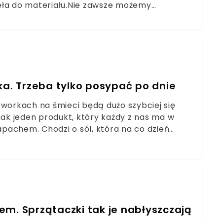
knęła do materiału.Nie zawsze możemy
odzenie tkaniny. Jak pozbyć się tłustej,
tent zdradziła youtuberka, która wykorzystała
ka. Trzeba tylko posypać po dnie
ch workach na śmieci będą dużo szybciej się
nak jeden produkt, który każdy z nas ma w
pachem. Chodzi o sól, która na co dzień
em. Sprzątaczki tak je nabłyszczają