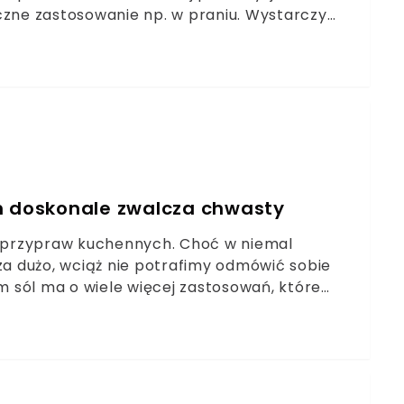
czne zastosowanie np. w praniu. Wystarczy
zaskakująco pozytywny. Sposób ten jest bardzo
 babcie, a już wtedy sprawdzała się, jako
sowanie wcale się nie zmieniło.
ch doskonale zwalcza chwasty
ch przypraw kuchennych. Choć w niemal
 za dużo, wciąż nie potrafimy odmówić sobie
 sól ma o wiele więcej zastosowań, które
 może nam posłużyć nie tylko jako
tości, czy sprzymierzeniec w walce z
 w celach kosmetycznych.