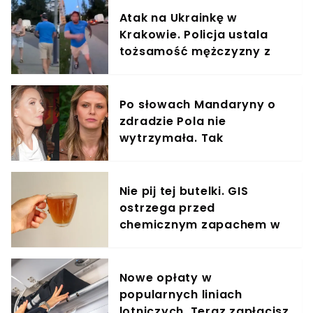
Atak na Ukrainkę w
Krakowie. Policja ustala
tożsamość mężczyzny z
nagrania
Po słowach Mandaryny o
zdradzie Pola nie
wytrzymała. Tak
odpowiedziała
Nie pij tej butelki. GIS
ostrzega przed
chemicznym zapachem w
znanym napoju
Nowe opłaty w
popularnych liniach
lotniczych. Teraz zapłacisz