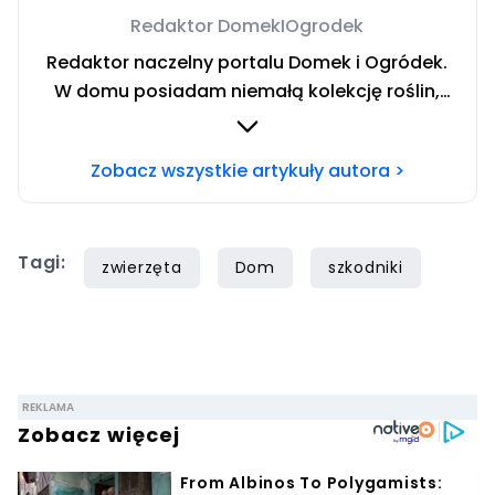
Redaktor DomekIOgrodek
Redaktor naczelny portalu Domek i Ogródek.
W domu posiadam niemałą kolekcję roślin,
którą można nazwać dżunglą. Uwielbiam
pracę w ogrodzie oraz majsterkowanie.
Zobacz wszystkie artykuły autora >
Prywatnie fan fantastyki, muzyki rockowej, a
także dokumentów wojennych. Chcesz się ze
mną skontaktować? Napisz adresowaną do
Tagi:
mnie wiadomość na
zwierzęta
Dom
szkodniki
mail
redakcja@domekiogrodek.pl