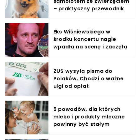
samolotem ze zwierzęciem
– praktyczny przewodnik
Eks Wiśniewskiego w
środku koncertu nagle
wpadła na scenę i zaczęła
krzyczeć. Publika zamarła
ZUS wysyła pisma do
Polaków. Chodzi o ważne
ulgi od opłat
5 powodów, dla których
mleko i produkty mleczne
powinny być stałym
elementem diety roczniaka