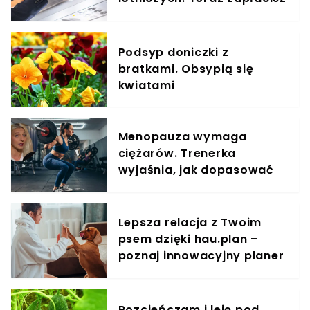
za umieszczenie bagażu w
schowku
Podsyp doniczki z
bratkami. Obsypią się
kwiatami
Menopauza wymaga
ciężarów. Trenerka
wyjaśnia, jak dopasować
trening do kobiecego
organizmu
Lepsza relacja z Twoim
psem dzięki hau.plan –
poznaj innowacyjny planer
treningowy
Rozcieńczam i leję pod