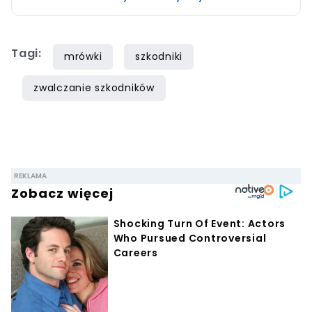
także dokumentów wojennych. Chcesz się ze
mną skontaktować? Napisz adresowaną do
Tagi:
mnie wiadomość na
mrówki
szkodniki
mail
redakcja@domekiogrodek.pl
zwalczanie szkodników