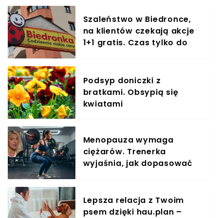
Szaleństwo w Biedronce,
na klientów czekają akcje
1+1 gratis. Czas tylko do
końca dnia
Podsyp doniczki z
bratkami. Obsypią się
kwiatami
Menopauza wymaga
ciężarów. Trenerka
wyjaśnia, jak dopasować
trening do kobiecego
organizmu
Lepsza relacja z Twoim
psem dzięki hau.plan –