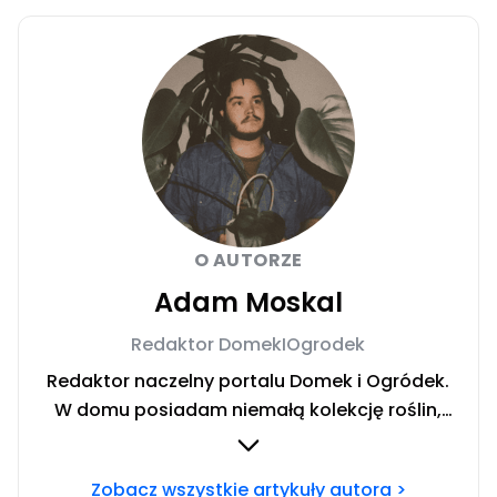
O AUTORZE
Adam Moskal
Redaktor DomekIOgrodek
Redaktor naczelny portalu Domek i Ogródek.
W domu posiadam niemałą kolekcję roślin,
którą można nazwać dżunglą. Uwielbiam
pracę w ogrodzie oraz majsterkowanie.
Zobacz wszystkie artykuły autora >
Prywatnie fan fantastyki, muzyki rockowej, a