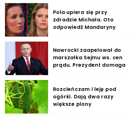
Pola upiera się przy
zdradzie Michała. Oto
odpowiedź Mandaryny
Nawrocki zaapelował do
marszałka Sejmu ws. cen
prądu. Prezydent domaga
się obniżki o 33 proc.
Rozcieńczam i leję pod
ogórki. Dają dwa razy
większe plony