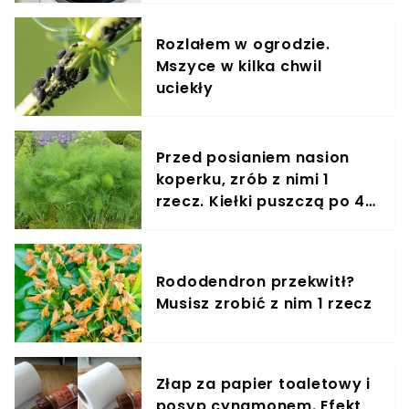
Rozlałem w ogrodzie.
Mszyce w kilka chwil
uciekły
Przed posianiem nasion
koperku, zrób z nimi 1
rzecz. Kiełki puszczą po 4
dniach
Rododendron przekwitł?
Musisz zrobić z nim 1 rzecz
Złap za papier toaletowy i
posyp cynamonem. Efekt