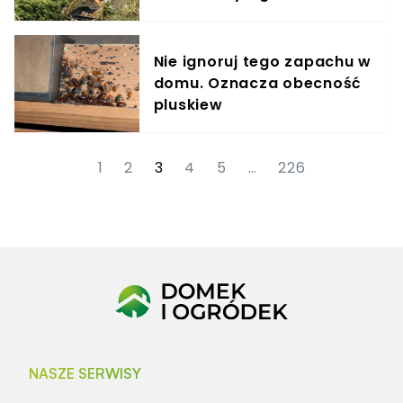
Nie ignoruj tego zapachu w
domu. Oznacza obecność
pluskiew
1
2
3
4
5
…
226
NASZE SERWISY