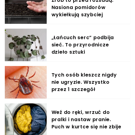
Zrób to przed rozsadą.
Nasiona pomidorów
wykiełkują szybciej
„Łańcuch serc” podbija
sieć. To przyrodnicze
dzieło sztuki
Tych osób kleszcz nigdy
nie ugryzie. Wszystko
przez 1 szczegół
Weź do ręki, wrzuć do
pralki i nastaw pranie.
Puch w kurtce się nie zbije