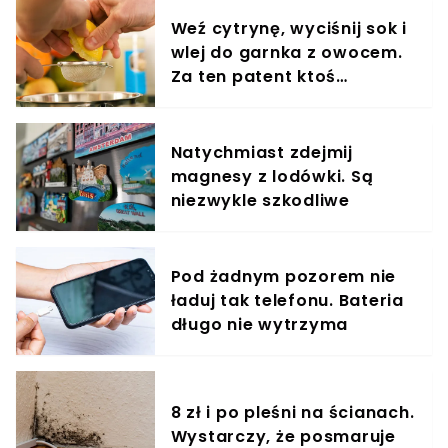
Weź cytrynę, wyciśnij sok i
wlej do garnka z owocem.
Za ten patent ktoś
powinien dostać medal
Natychmiast zdejmij
magnesy z lodówki. Są
niezwykle szkodliwe
Pod żadnym pozorem nie
ładuj tak telefonu. Bateria
długo nie wytrzyma
8 zł i po pleśni na ścianach.
Wystarczy, że posmaruje