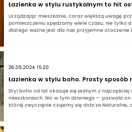
Łazienka w stylu rustykalnym to hit ost
Urządzając mieszkanie, coraz większą uwagę prz
pomieszczeniu spędzamy wiele czasu, nie tylko dba
dlatego ważne jest dla nas przyjemne otoczenie.K
osiągniemy, jeśli postawimy na styl rustykalny, k
wiejskiej sielanki.
26.05.2024 15:20
Łazienka w stylu boho. Prosty sposób
Styl boho od lat okazuje się jednym z najczęście
mieszkaniach. Nic w tym dziwnego — pozwala on 
której zwyczajnie czujemy się dobrze.Naturalne, 
estetyka wnętrza skłania wiele osób do wykorzysta
również w łazience. Czy wiecie, jak zaaranżować 