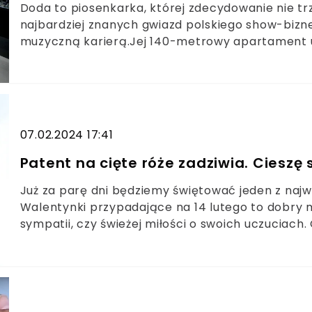
Doda to piosenkarka, której zdecydowanie nie t
najbardziej znanych gwiazd polskiego show-bizne
muzyczną karierą.Jej 140-metrowy apartament 
prawdziwy majstersztyk aranżacji wnętrz. Jest l
oryginalnie. Musicie to zobaczyć.
07.02.2024 17:41
Patent na cięte róże zadziwia. Cieszę 
Już za parę dni będziemy świętować jeden z najw
Walentynki przypadające na 14 lutego to dobry 
sympatii, czy świeżej miłości o swoich uczuciach
Pewnie, że tak – czerwonymi różami.Tu rozpoczy
Zapewne miło jest otrzymać bukiet kwiatów, ale k
szczęście drogie Panie, mam dla was rozwiązanie.
dzięki któremu te wytrzymają w wazonie o wiele, w