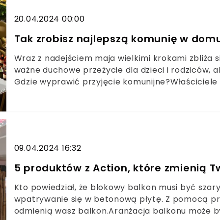
20.04.2024 00:00
Tak zrobisz najlepszą komunię w domu
Wraz z nadejściem maja wielkimi krokami zbliża s
ważne duchowe przeżycie dla dzieci i rodziców, a
Gdzie wyprawić przyjęcie komunijne?Właściciele 
maj to gorący okres i szansa na spory zarobek. 
dlatego warto przygotować uroczystość w domu.
09.04.2024 16:32
5 produktów z Action, które zmienią 
Kto powiedział, że blokowy balkon musi być szary 
wpatrywanie się w betonową płytę. Z pomocą pr
odmienią wasz balkon.Aranżacja balkonu może by