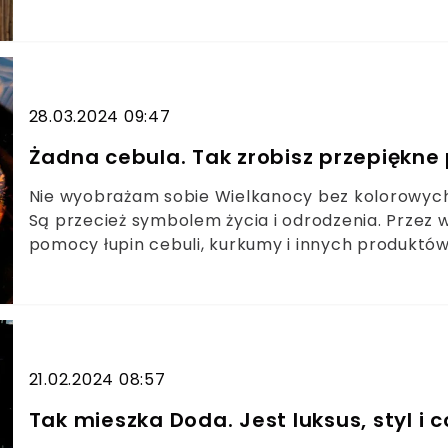
zaprezentowanych produktów nie wydacie łącznie 
poznania.
28.03.2024 09:47
Żadna cebula. Tak zrobisz przepiękne
Nie wyobrażam sobie Wielkanocy bez kolorowych 
Są przecież symbolem życia i odrodzenia. Przez wi
pomocy łupin cebuli, kurkumy i innych produktó
pisanki przygotowuję przy pomocy barwników. Bar
przenikają przez skorupkę jajek. To dzięki nim 
cieszą oczy przez całe święta.
21.02.2024 08:57
Tak mieszka Doda. Jest luksus, styl i c