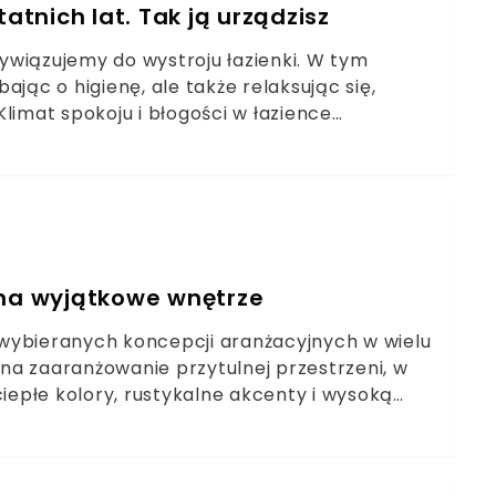
atnich lat. Tak ją urządzisz
ywiązujemy do wystroju łazienki. W tym
jąc o higienę, ale także relaksując się,
limat spokoju i błogości w łazience
tóry łączy w sobie elementy natury, vintage i
 na wyjątkowe wnętrze
j wybieranych koncepcji aranżacyjnych w wielu
na zaaranżowanie przytulnej przestrzeni, w
ciepłe kolory, rustykalne akcenty i wysoką
nia go nie tylko w salonie, czy sypialni, ale
łazienkę w stylu boho?