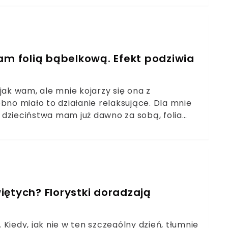
am folią bąbelkową. Efekt podziwia
jak wam, ale mnie kojarzy się ona z
bno miało to działanie relaksujące. Dla mnie
 dzieciństwa mam już dawno za sobą, folia
m nią plecaki, a nawet torebki mojej
orebkę, przeczytajcie ten artykuł do końca.
iętych? Florystki doradzają
Kiedy, jak nie w ten szczególny dzień, tłumnie