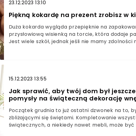
23.12.2023 13:10
Piękną kokardę na prezent zrobisz w ki
Duża kokarda wygląda przepięknie na zapakowa
przysłowiową wisienką na torcie, która dodaje p
Jest wiele szkół, jednak jeśli nie mamy zdolnośc
Rosari na swoim kanale na YouTube przedstawiła
którym poradzi sobie naprawdę każdy. Gotowa ko
15.12.2023 13:55
Jak sprawić, aby twój dom był jeszcze
pomysły na świąteczną dekorację wn
Początek grudnia to już ostatni dzwonek na to,
zbliżającymi się świętami. Kompletowanie wszyst
świątecznych, a niekiedy nawet mebli, może być
najszybciej zacząć się zastanawiać co sprawi, ż