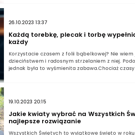
rozświetloną i pachnącą świątecznie enklawą.
26.10.2023 13:37
Każdą torebkę, plecak i torbę wypełni
każdy
Korzystacie czasem z folii bąbelkowej? Nie wiem 
dzieciństwem i radosnym strzelaniem z niej. Podo
jednak była to wyśmienita zabawa.Chociaż czasy
bąbelkowa dalej towarzyszy mi w życiu. Wypełnia
dziewczyny. Jeśli jesteście ciekawi, jak dbać o t
19.10.2023 20:15
Jakie kwiaty wybrać na Wszystkich Św
najlepsze rozwiązanie
Wszystkich Świętych to wyjątkowe święto w roku. 