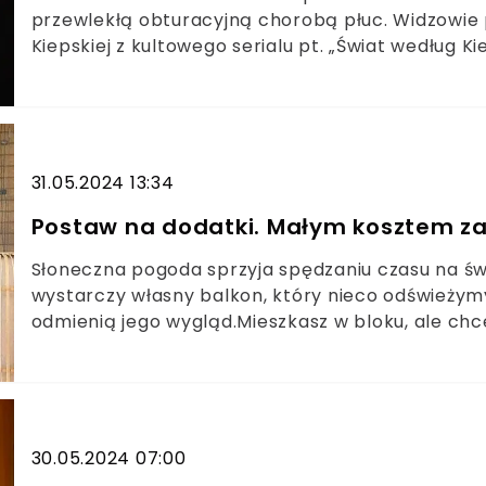
przewlekłą obturacyjną chorobą płuc. Widzowie po
Kiepskiej z kultowego serialu pt. „Świat według K
Sztuka? Namawiano ją do przeprowadzki.
31.05.2024 13:34
Postaw na dodatki. Małym kosztem za
Słoneczna pogoda sprzyja spędzaniu czasu na św
wystarczy własny balkon, który nieco odświeżym
odmienią jego wygląd.Mieszkasz w bloku, ale ch
miejscu do relaksu na zewnątrz? Nic prostszego. Za
trików, dzięki którym miło spędzisz czas na balko
30.05.2024 07:00