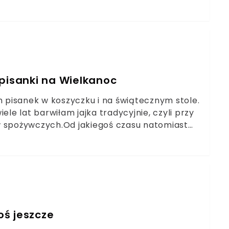
nawet 100 zł, a zmienicie swój balkon nie do
 pisanki na Wielkanoc
pisanek w koszyczku i na świątecznym stole.
ele lat barwiłam jajka tradycyjnie, czyli przy
w spożywczych.Od jakiegoś czasu natomiast
wniki są bezpieczne dla zdrowia i nie
mogę stworzyć niepowtarzalne wzory, które
oś jeszcze