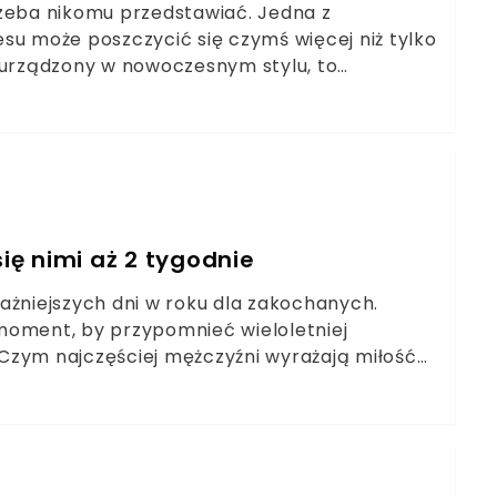
rzeba nikomu przedstawiać. Jedna z
su może poszczycić się czymś więcej niż tylko
urządzony w nowoczesnym stylu, to
uksusowo, stylowo i… bardzo, bardzo
się nimi aż 2 tygodnie
ażniejszych dni w roku dla zakochanych.
moment, by przypomnieć wieloletniej
. Czym najczęściej mężczyźni wyrażają miłość?
na się prawdziwe wyzwanie dla kobiet.
to lubi wyrzucać go już po kilku dniach? Na
 Kwiaciarka zdradziła mi patent na cięte róże,
iele dłużej.