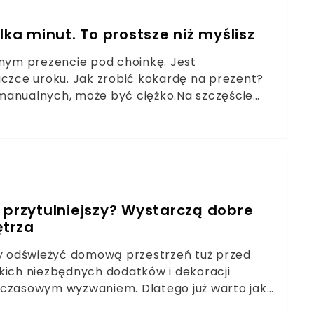
lka minut. To prostsze niż myślisz
nym prezencie pod choinkę. Jest
aczce uroku. Jak zrobić kokardę na prezent?
i manualnych, może być ciężko.Na szczęście
 sposób robienia kokardy prezentowej, z
karda prezentuje się zjawiskowo.
 przytulniejszy? Wystarczą dobre
ętrza
 by odświeżyć domową przestrzeń tuż przed
kich niezbędnych dodatków i dekoracji
 czasowym wyzwaniem. Dlatego już warto jak
e nasze domowe pielesze staną się barwną,