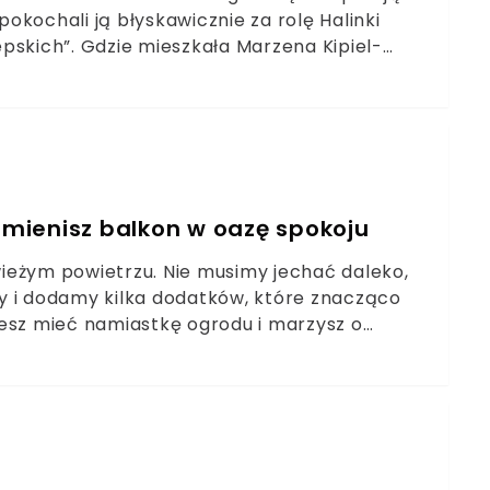
kochali ją błyskawicznie za rolę Halinki
iepskich”. Gdzie mieszkała Marzena Kipiel-
mienisz balkon w oazę spokoju
ieżym powietrzu. Nie musimy jechać daleko,
y i dodamy kilka dodatków, które znacząco
cesz mieć namiastkę ogrodu i marzysz o
inspiruj się i skorzystaj z kilku prostych
nie.