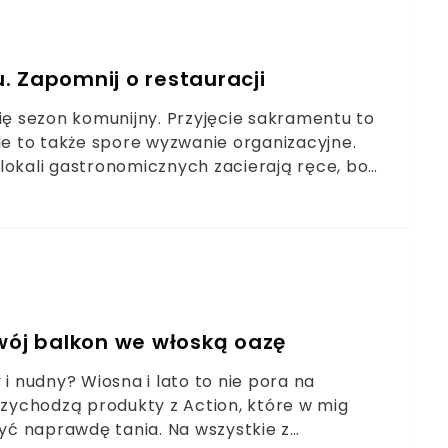
. Zapomnij o restauracji
ię sezon komunijny. Przyjęcie sakramentu to
le to także spore wyzwanie organizacyjne.
lokali gastronomicznych zacierają ręce, bo
Impreza w restauracji może słono kosztować,
 Jak to zrobić?
Twój balkon we włoską oazę
i nudny? Wiosna i lato to nie pora na
zychodzą produkty z Action, które w mig
ć naprawdę tania. Na wszystkie z