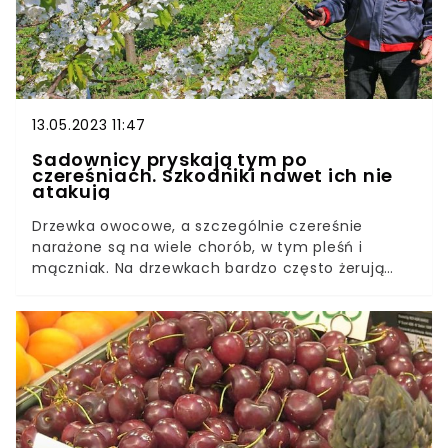
13.05.2023 11:47
Sadownicy pryskają tym po
czereśniach. Szkodniki nawet ich nie
atakują
Drzewka owocowe, a szczególnie czereśnie
narażone są na wiele chorób, w tym pleśń i
mączniak. Na drzewkach bardzo często żerują
także mszyce i inne szkodniki. Pozbędziesz się ich
raz na zawsze, jeśli przygotujesz naturalne opryski
z cebuli i czosnku.