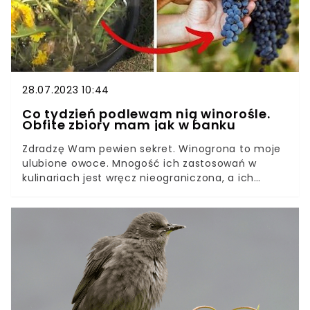
28.07.2023 10:44
Co tydzień podlewam nią winorośle.
Obfite zbiory mam jak w banku
Zdradzę Wam pewien sekret. Winogrona to moje
ulubione owoce. Mnogość ich zastosowań w
kulinariach jest wręcz nieograniczona, a ich
uprawa nie jest zbyt trudna. Nie zaskoczę Was
wiadomością, że uprawą winogron zajmuje się od
lat, prawda? Dzisiaj zdradzę Wam patent na to,
jak zwiększyć zbiory winogron.