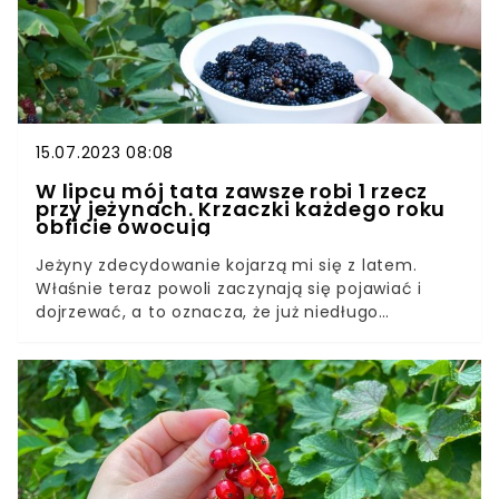
15.07.2023 08:08
W lipcu mój tata zawsze robi 1 rzecz
przy jeżynach. Krzaczki każdego roku
obficie owocują
Jeżyny zdecydowanie kojarzą mi się z latem.
Właśnie teraz powoli zaczynają się pojawiać i
dojrzewać, a to oznacza, że już niedługo
będziemy cieszyć się ich smakiem. W naszym
ogrodzie jeżyn jest mnóstwo, a to wszystko dzięki
mojemu tacie. Zdradził, jak pielęgnować jeżyny w
lipcu.