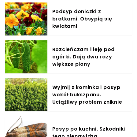
to produkty, które niezbyt długo pozostają
świeże. Bardzo szybko tracą swój pierwotny
Podsyp doniczki z
wygląd i w zaledwie kilka dni nie są zdatne do
bratkami. Obsypią się
spożycia. Chyba że odpowiednio je
kwiatami
zabezpieczymy. Znamy kilka tricków, które
pomogą zachować świeżość owoców i warzyw na
dłużej.
Rozcieńczam i leję pod
ogórki. Dają dwa razy
większe plony
Wyjmij z kominka i posyp
wokół bukszpanu.
Uciążliwy problem zniknie
Posyp po kuchni. Szkodniki
tego nienawidzą