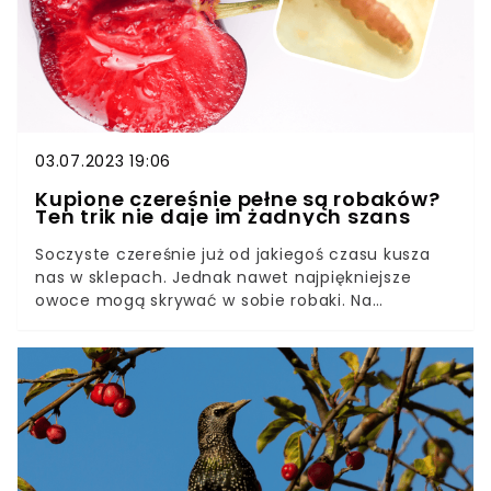
03.07.2023 19:06
Kupione czereśnie pełne są robaków?
Ten trik nie daje im żadnych szans
Soczyste czereśnie już od jakiegoś czasu kusza
nas w sklepach. Jednak nawet najpiękniejsze
owoce mogą skrywać w sobie robaki. Na
szczęście istnieje jeden prosty sposób na
pozbycie się robaków z czereśni już na etapie
mycia.Jak to zrobić? To niezwykle proste.