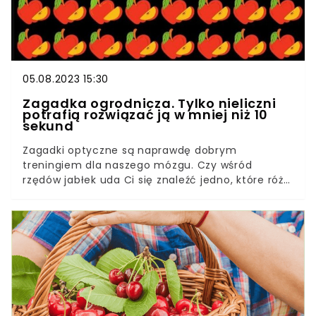
05.08.2023 15:30
Zagadka ogrodnicza. Tylko nieliczni
potrafią rozwiązać ją w mniej niż 10
sekund
Zagadki optyczne są naprawdę dobrym
treningiem dla naszego mózgu. Czy wśród
rzędów jabłek uda Ci się znaleźć jedno, które różni
się od innych w mniej niż 10 sekund? Ta zagadka
idealnie sprawdzi się dla spostrzegawczych
ogrodników.