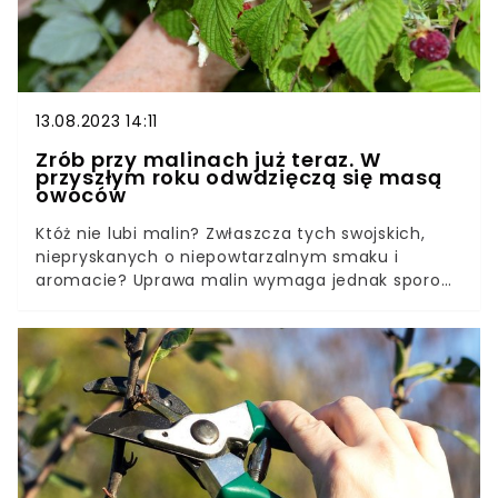
13.08.2023 14:11
Zrób przy malinach już teraz. W
przyszłym roku odwdzięczą się masą
owoców
Któż nie lubi malin? Zwłaszcza tych swojskich,
niepryskanych o niepowtarzalnym smaku i
aromacie? Uprawa malin wymaga jednak sporo
zaangażowania ze strony ogrodników. Na
szczęście odpowiednia pielęgnacja malin w
sierpniu może pomóc w osiągnięciu
spektakularnych plonów.Ważne jest nie tylko
regularne podlewanie i nawożenie. Dzięki tym
zabiegom ochronicie swoje uprawy przed
groźnymi dla nich chorobami. Malin będziecie
mieć na pęczki.