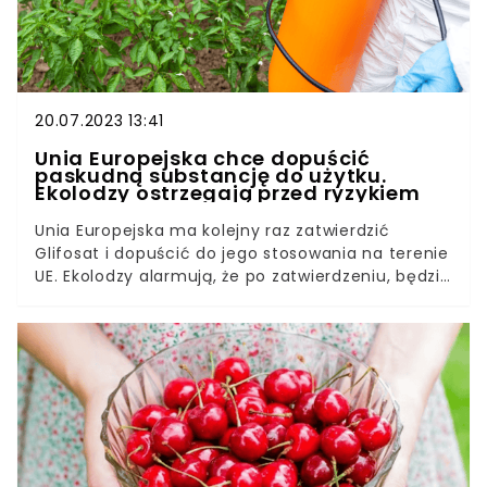
20.07.2023 13:41
Unia Europejska chce dopuścić
paskudną substancję do użytku.
Ekolodzy ostrzegają przed ryzykiem
Unia Europejska ma kolejny raz zatwierdzić
Glifosat i dopuścić do jego stosowania na terenie
UE. Ekolodzy alarmują, że po zatwierdzeniu, będzie
można go stosować przez następne 15 lat.
Krytycy twierdzą, że Glifosat może stanowić
zagrożenie dla zdrowia ludzi i funkcjonowania
całego ekosystemu.