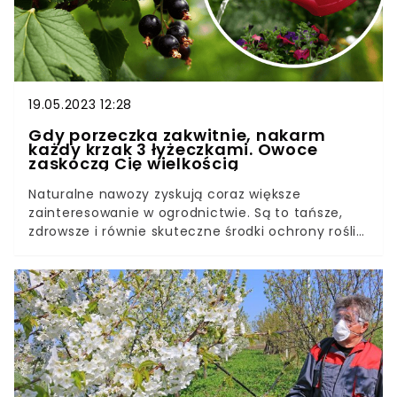
19.05.2023 12:28
Gdy porzeczka zakwitnie, nakarm
każdy krzak 3 łyżeczkami. Owoce
zaskoczą Cię wielkością
Naturalne nawozy zyskują coraz większe
zainteresowanie w ogrodnictwie. Są to tańsze,
zdrowsze i równie skuteczne środki ochrony roślin,
które można zastosować w domowych
warunkach, uprawiając bio owoce i warzywa. Jeśli
uprawiacie porzeczki, to koniecznie zapoznajcie
się z naszym sposobem na naturalny nawóz.