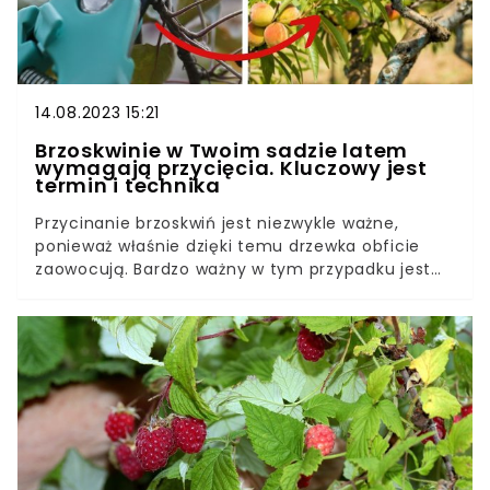
14.08.2023 15:21
Brzoskwinie w Twoim sadzie latem
wymagają przycięcia. Kluczowy jest
termin i technika
Przycinanie brzoskwiń jest niezwykle ważne,
ponieważ właśnie dzięki temu drzewka obficie
zaowocują. Bardzo ważny w tym przypadku jest
termin oraz technika przycinania. Jak przycinać
brzoskwinie? Kiedy najlepiej przycinać
brzoskwinie?Odpowiednia pielęgnacja jest
kluczem do sukcesu. Drzewka będą uginać się od
owoców, a brzoskwinie będą duże i pyszne.