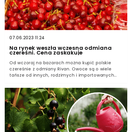
07.06.2023 11:24
Na rynek weszła wczesna odmiana
czereśni. Cena zaskakuje
Od wczoraj na bazarach można kupić polskie
czereśnie z odmiany Rivan. Owoce są o wiele
tańsze od innych, rodzimych i importowanych
odmian. Są nieco mniejsze, ale równie słodkie. Ile
kosztują czereśnie? Cena pozytywnie Cię
zaskoczy.