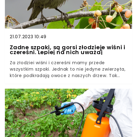
21.07.2023 10:49
Żadne szpaki, są gorsi złodzieje wiśni i
czereśni. Lepiej na nich uważaj
Za złodziei wiśni i czereśni mamy przede
wszystkim szpaki. Jednak to nie jedyne zwierzęta,
które podkradają owoce z naszych drzew. Tak
naprawdę czereśnie i wiśnie mogą zjadać jeszcze
inne zwierzęta. Przekonaj się, kto pałaszuje owoce
w ogrodzie.