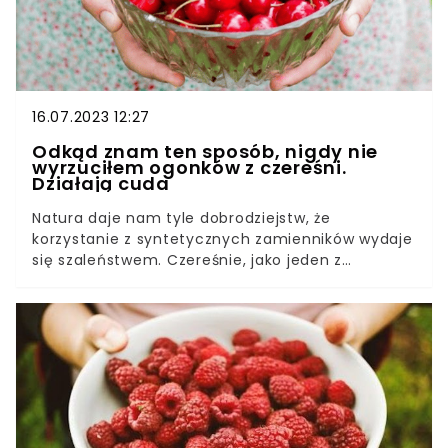
16.07.2023 12:27
Odkąd znam ten sposób, nigdy nie
wyrzuciłem ogonków z czereśni.
Działają cuda
Natura daje nam tyle dobrodziejstw, że
korzystanie z syntetycznych zamienników wydaje
się szaleństwem. Czereśnie, jako jeden z
ulubionych przysmaków Polaków, chociaż nie
mogą być spożyte w całości, to ogonki czereśni
można przetworzyć na istny przysmak. Zobaczcie
sami!