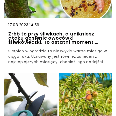
17.08.2023 14:56
Zrób to przy śliwkach, a unikniesz
ataku gąsienic owocówki
śliwkóweczki. To ostatni moment,
szkodniki zaraz zaczną żerować
Sierpień w ogrodzie to niezwykle ważne miesiąc w
ciągu roku. Uznawany jest również za jeden z
najcieplejszych miesięcy, chociaż jego nadejścia
zwiastuje powolny koniec lata. Ilość prac w
ogrodzie w sierpniu jest naprawdę wiele, a w tym
artykule zajmiemy się kilkoma z nich.Chociaż
noce w sierpniu zaczynają być coraz
chłodniejsze, to właśnie w sierpniu należy zająć
się największą ilością drzew i krzewów
owocowych. W tym artykule zajmiemy się tym,
jak zwalczyć owocówkę śliwkóweczkę.