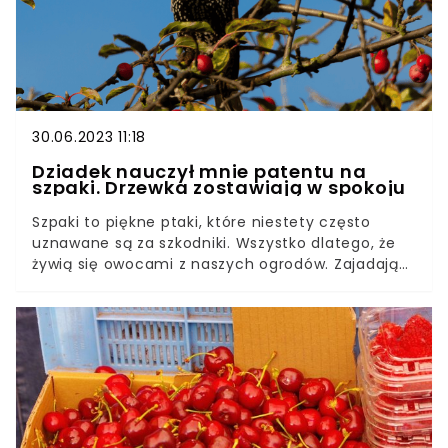
30.06.2023 11:18
Dziadek nauczył mnie patentu na
szpaki. Drzewka zostawiają w spokoju
Szpaki to piękne ptaki, które niestety często
uznawane są za szkodniki. Wszystko dlatego, że
żywią się owocami z naszych ogrodów. Zajadają
się nie tylko wiśniami i czereśniami. Zbiory są
przez to bardzo słabe, a nadgryzione owoce
często zaczynają się później psuć. Jak możemy
odstraszyć ptaki? Mój dziadek miał sprawdzony
sposób na te ptaki. Szpaki omijają jego sad z
daleka.