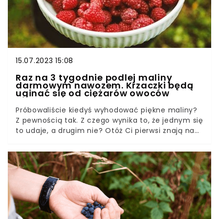
15.07.2023 15:08
Raz na 3 tygodnie podlej maliny
darmowym nawozem. Krzaczki będą
uginać się od ciężarów owoców
Próbowaliście kiedyś wyhodować piękne maliny?
Z pewnością tak. Z czego wynika to, że jednym się
to udaje, a drugim nie? Otóż Ci pierwsi znają na
to patent najlepszych ogrodników. Jest on prosty,
a brzmi „ekologiczny nawóz do malin”.