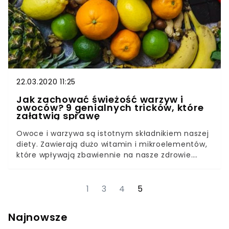
22.03.2020 11:25
Jak zachować świeżość warzyw i
owoców? 9 genialnych tricków, które
załatwią sprawę
Owoce i warzywa są istotnym składnikiem naszej
diety. Zawierają dużo witamin i mikroelementów,
które wpływają zbawiennie na nasze zdrowie.
Wiemy jednak, że przechowywanie świeżych
produktów nie jest proste. Dlatego w trosce o
twój portfel i twoje samopoczucie
1
3
4
5
przygotowaliśmy kilka sposobów na to, by łatwo
psujące się owoce i warzywa nie były więcej
Najnowsze
wymówką do ich niekupowania. Owoce i warzywa