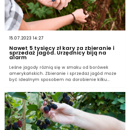
15.07.2023 14:27
Nawet 5 tysięcy zł kary za zbieranie i
sprzedaż jagód. Urzędnicy biją na
alarm
Leśne jagody różnią się w smaku od borówek
amerykańskich. Zbieranie i sprzedaż jagód może
być idealnym sposobem na dorobienie kilku
złotych do wypłaty. Jednak nie każdy zdaje sobie
sprawę, że sprzedaż jagód może sporo kosztować.
Kiedy za sprzedaż jagód grozi mandat?