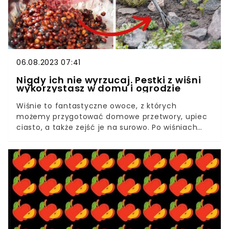
06.08.2023 07:41
Nigdy ich nie wyrzucaj. Pestki z wiśni
wykorzystasz w domu i ogrodzie
Wiśnie to fantastyczne owoce, z których
możemy przygotować domowe przetwory, upiec
ciasto, a także zejść je na surowo. Po wiśniach
zostają nam sterty pestek, które zwykle lądują w
koszu. Co innego zrobić z pestkami wiśni?
Okazuje się, że możemy wykorzystać je w domu i
w ogrodzie.