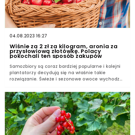
04.08.2023 16:27
Wiśnie za 2 zł za kilogram, aronia za
przysłowiową złotówkę. Polacy
pokochali ten sposób zakupów
Samozbiory są coraz bardziej popularne i kolejni
plantatorzy decydują się na właśnie takie
rozwiązanie. Świeże i sezonowe owoce wychodzą
dzięki temu naprawdę tanio. Gdzie szukać
samozbiorów? Jak to wygląda i czy naprawdę się
opłaca?