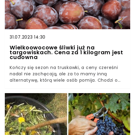
31.07.2023 14:30
Wielkoowocowe śliwki już na
targowiskach. Cena za 1 kilogram jest
cudowna
Kończy się sezon na truskawki, a ceny czereśni
nadal nie zachęcają, ale za to mamy inną
alternatywę, którą wiele osób pomija. Chodzi o
śliwki, które warto jeść i przyrządzać z nich
przetwory na zimę. Ceny śliwek w tym roku są
naprawdę korzystne.