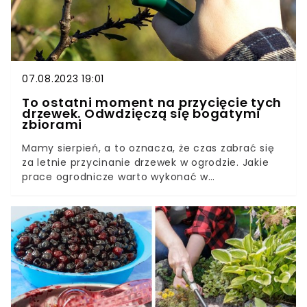
07.08.2023 19:01
To ostatni moment na przycięcie tych
drzewek. Odwdzięczą się bogatymi
zbiorami
Mamy sierpień, a to oznacza, że czas zabrać się
za letnie przycinanie drzewek w ogrodzie. Jakie
prace ogrodnicze warto wykonać w
sierpniu? Które drzewka pora przyciąć? Jeśli
odpowiednio zadbamy o rośliny, odwdzięczą się
nam obfitym owocowaniem.