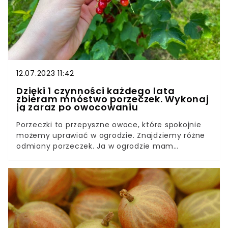
12.07.2023 11:42
Dzięki 1 czynności każdego lata
zbieram mnóstwo porzeczek. Wykonaj
ją zaraz po owocowaniu
Porzeczki to przepyszne owoce, które spokojnie
możemy uprawiać w ogrodzie. Znajdziemy różne
odmiany porzeczek. Ja w ogrodzie mam
porzeczki czerwone i czarne. Dzięki jednemu
prostemu zabiegowi pielęgnacyjnemu co roku
cieszę się obfitymi zbiorami. Jak uprawiać
porzeczki w ogrodzie? To naprawdę proste.