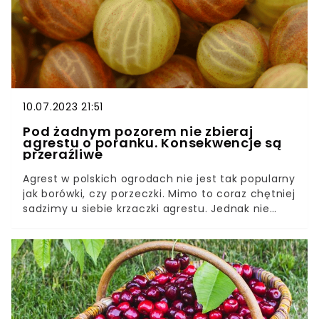
10.07.2023 21:51
Pod żadnym pozorem nie zbieraj
agrestu o poranku. Konsekwencje są
przeraźliwe
Agrest w polskich ogrodach nie jest tak popularny
jak borówki, czy porzeczki. Mimo to coraz chętniej
sadzimy u siebie krzaczki agrestu. Jednak nie
każdy zdaje sobie sprawę, kiedy powinniśmy
zbierać agrest. Dlaczego zrywanie owoców o
poranku to karygodny błąd?