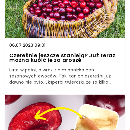
06.07.2023 09:01
Czereśnie jeszcze stanieją? Już teraz
można kupić je za grosze
Lato w pełni, a wraz z nim obniżka cen
sezonowych owoców. Taki tanich czereśni już
dawno nie było. Eksperci twierdzą, że za kilka
tygodniu kupimy je dosłownie za grosze. Z czego
wynika tak drastyczna obniżka cen?