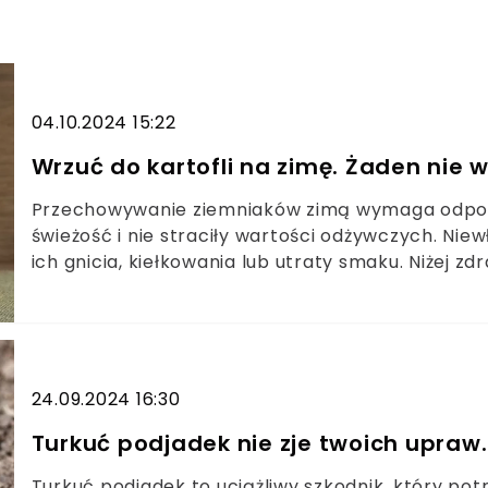
04.10.2024 15:22
Wrzuć do kartofli na zimę. Żaden nie w
Przechowywanie ziemniaków zimą wymaga odpow
świeżość i nie straciły wartości odżywczych. N
ich gnicia, kiełkowania lub utraty smaku. Niżej z
kiełkowały całą zimę.
24.09.2024 16:30
Turkuć podjadek nie zje twoich upraw.
Turkuć podjadek to uciążliwy szkodnik, który potra