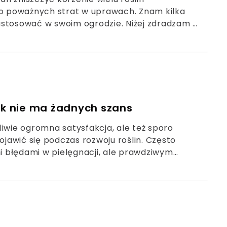
o poważnych strat w uprawach. Znam kilka
astosować w swoim ogrodzie. Niżej zdradzam o
nik nie ma żadnych szans
wie ogromna satysfakcja, ale też sporo
awić się podczas rozwoju roślin. Często
 błędami w pielęgnacji, ale prawdziwym
ydomowych ogródkach decydujemy się na
rniejszym polskim warzywom zagraża jednak
 zwalczyć. Możesz przygotować 2 opryski.
y, że rozsypiesz na grządkach, a stonki nie