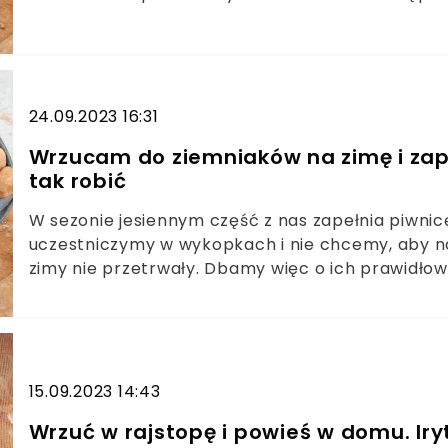
przechowywane w odpowiednich warunkach, by b
wsypuję dwa rodzaje tych nasion. To dzięki nim zi
24.09.2023 16:31
Wrzucam do ziemniaków na zimę i zap
tak robić
W sezonie jesiennym część z nas zapełnia piwn
uczestniczymy w wykopkach i nie chcemy, aby na
zimy nie przetrwały. Dbamy więc o ich prawidło
wielkich zapasów i zaopatrzymy się w jeden worek
dniach nie należy do przyjemnych. Jak przechowy
świeżością? Jest na to zaskakujący sposób.
15.09.2023 14:43
Wrzuć w rajstopę i powieś w domu. Iryt