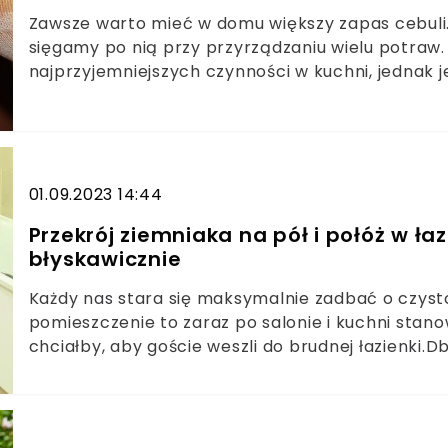
Zawsze warto mieć w domu większy zapas cebuli. N
sięgamy po nią przy przyrządzaniu wielu potraw. O
najprzyjemniejszych czynności w kuchni, jednak 
prawidłowo przechowywać cebulę, aby przedłużyć
Wystarczy znać zaskakujący, ale bardzo prosty s
01.09.2023 14:44
Przekrój ziemniaka na pół i połóż w ła
błyskawicznie
Każdy nas stara się maksymalnie zadbać o czystoś
pomieszczenie to zaraz po salonie i kuchni stano
chciałby, aby goście weszli do brudnej łazienki.
nie musi być trudne i nie jest do niego potrzebn
czego potrzebujemy, to przekrojonego ziemniaka. 
także inne, nietypowe zastosowania ziemniaków