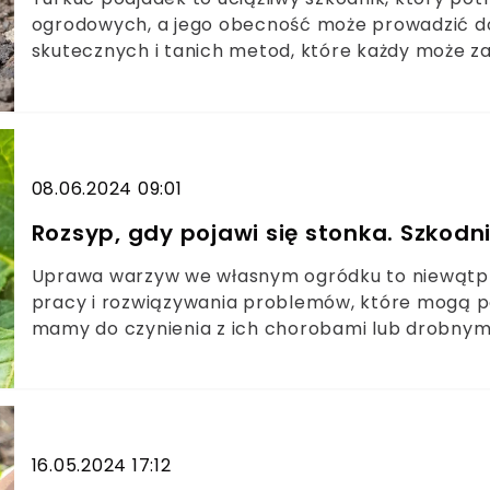
ogrodowych, a jego obecność może prowadzić d
skutecznych i tanich metod, które każdy może z
nich więcej.
08.06.2024 09:01
Rozsyp, gdy pojawi się stonka. Szkod
Uprawa warzyw we własnym ogródku to niewątpli
pracy i rozwiązywania problemów, które mogą poj
mamy do czynienia z ich chorobami lub drobnymi
utrapieniem są szkodniki.Coraz częściej w prz
ekologiczną uprawę ziemniaków. Tym najpopula
uciążliwy szkodnik, czyli stonka. Można ją łatwo
Gorąco polecamy jednak ostatni sposób. Wystarcz
będzie.
16.05.2024 17:12