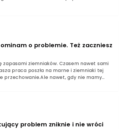
yły świeże i smaczne. Do warzyw zawsze
emniaki nie kiełkują przez całą zimę.
ominam o problemie. Też zaczniesz
icę zapasami ziemniaków. Czasem nawet sami
sza praca poszła na marne i ziemniaki tej
we przechowanie.Ale nawet, gdy nie mamy
 ziemniaków, widok kiełków i pleśni po kilku
wać ziemniaki, by długo cieszyć się ich
ujący problem zniknie i nie wróci