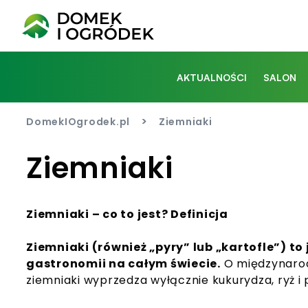
AKTUALNOŚCI
SALON
>
DomekIOgrodek.pl
Ziemniaki
Ziemniaki
Ziemniaki – co to jest? Definicja
Ziemniaki (również „pyry” lub „kartofle”) t
gastronomii na całym świecie.
O międzynarodo
ziemniaki wyprzedza wyłącznie kukurydza, ryż i 