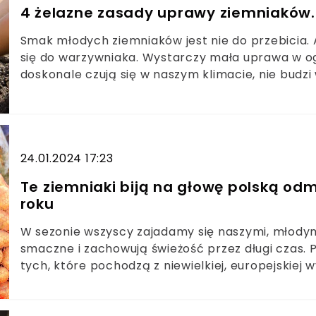
4 żelazne zasady uprawy ziemniaków.
Smak młodych ziemniaków jest nie do przebicia.
się do warzywniaka. Wystarczy mała uprawa w ogr
doskonale czują się w naszym klimacie, nie budzi 
uprawa jest prosta i możliwa nie tylko na polu. W
sprawdzonych trików.
24.01.2024 17:23
Te ziemniaki biją na głowę polską odmi
roku
W sezonie wszyscy zajadamy się naszymi, młody
smaczne i zachowują świeżość przez długi czas. 
tych, które pochodzą z niewielkiej, europejskiej
smak i aromat. Luksusowe warzywa sprzedawane s
uwierzysz, jak są uprawiane i ile zapłacisz za 1 kg