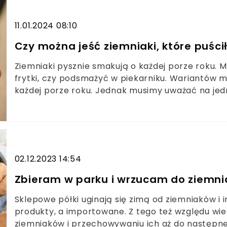
11.01.2024 08:10
Czy można jeść ziemniaki, które puśc
Ziemniaki pysznie smakują o każdej porze roku. 
frytki, czy podsmażyć w piekarniku. Wariantów 
każdej porze roku. Jednak musimy uważać na jed
że możemy długo je przechowywać, jeśli zapewn
się, kiedy warzywa zaczynają kiełkować. Czy możn
02.12.2023 14:54
Zbieram w parku i wrzucam do ziemnia
Sklepowe półki uginają się zimą od ziemniaków i 
produkty, a importowane. Z tego też względu wiel
ziemniaków i przechowywaniu ich aż do następn