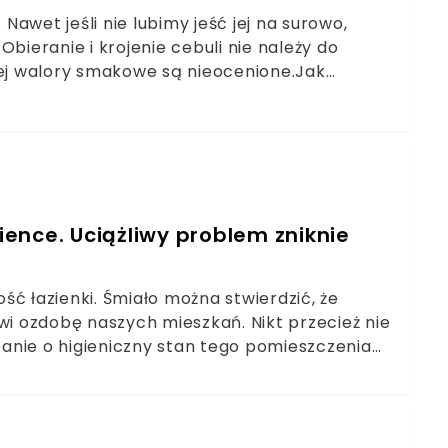
awet jeśli nie lubimy jeść jej na surowo,
bieranie i krojenie cebuli nie należy do
jej walory smakowe są nieocenione.Jak
 jej świeżość i zapobiec zepsuciu?
posób, z którego korzystały już nasze babcie.
zience. Uciążliwy problem zniknie
ć łazienki. Śmiało można stwierdzić, że
wi ozdobę naszych mieszkań. Nikt przecież nie
Dbanie o higieniczny stan tego pomieszczenia
e stosowanie specjalistycznej chemii. Jedyne
Zobaczcie, jak działa w łazience. Poznaj
 w domu.