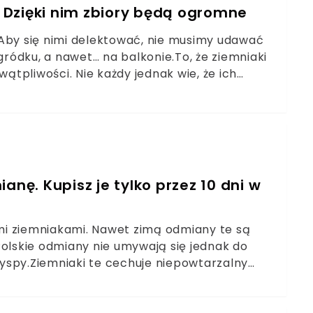
 Dzięki nim zbiory będą ogromne
 Aby się nimi delektować, nie musimy udawać
ódku, a nawet… na balkonie.To, że ziemniaki
wątpliwości. Nie każdy jednak wie, że ich
ystarczy tylko skorzystać z kilku
anę. Kupisz je tylko przez 10 dni w
mi ziemniakami. Nawet zimą odmiany te są
Polskie odmiany nie umywają się jednak do
 wyspy.Ziemniaki te cechuje niepowtarzalny
ą wyłącznie przez 10 dni w roku. Nie
. Cena zwala z nóg.