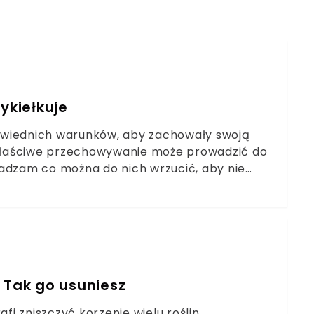
ykiełkuje
iednich warunków, aby zachowały swoją
iewłaściwe przechowywanie może prowadzić do
dradzam co można do nich wrzucić, aby nie
 Tak go usuniesz
fi zniszczyć korzenie wielu roślin