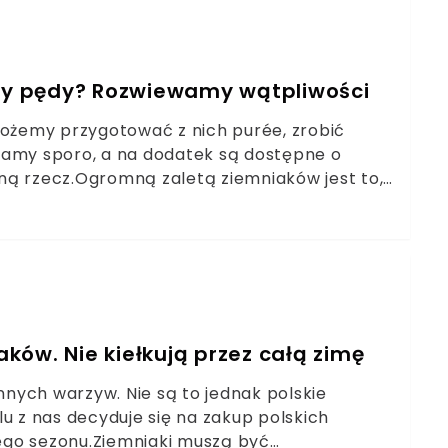
iły pędy? Rozwiewamy wątpliwości
Możemy przygotować z nich purée, zrobić
mamy sporo, a na dodatek są dostępne o
ną rzecz.Ogromną zaletą ziemniaków jest to,
imy im odpowiedni warunki. Problem pojawia
a je nadal jeść?
ków. Nie kiełkują przez całą zimę
innych warzyw. Nie są to jednak polskie
u z nas decyduje się na zakup polskich
ego sezonu.Ziemniaki muszą być