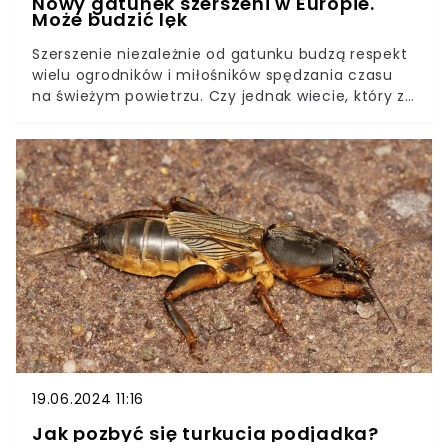
Nowy gatunek szerszeni w Europie.
Może budzić lęk
Szerszenie niezależnie od gatunku budzą respekt
wielu ogrodników i miłośników spędzania czasu
na świeżym powietrzu. Czy jednak wiecie, który z
nich jest najgroźniejszy?Eksperci alarmują, że na
terenie Polski pojawił się nowy gatunek szerszeni.
Przybysze z Azji rozpalają wyobraźnię wielu osób.
Nic w tym dziwnego – ich rozmiary są
imponujące.
19.06.2024 11:16
Jak pozbyć się turkucia podjadka?