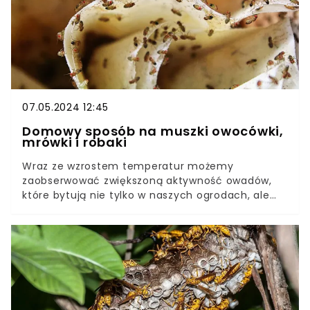
07.05.2024 12:45
Domowy sposób na muszki owocówki,
mrówki i robaki
Wraz ze wzrostem temperatur możemy
zaobserwować zwiększoną aktywność owadów,
które bytują nie tylko w naszych ogrodach, ale
także w domach, skutecznie uprzykrzając nam
codzienne funkcjonowanie.W mieszkaniach
szczególnie uciążliwe sią muszki owocówki, ale
pojawiają się tam także inni nieproszeni goście -
pająki czy mrówki. Jak skutecznie pozbyć się
robaków z domu?