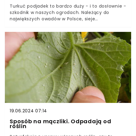
Turkuć podjadek to bardzo duży - i to dosłownie -
szkodnik w naszych ogrodach. Należący do
największych owadów w Polsce, sieje
spustoszenie na grządkach, niszcząc uprawy i
uprzykrzając życie ogrodnikom.Kiedy zwykła
profilaktyka, pułapki i zalewanie tuneli nie
przynosi spodziewanych efektów, lepiej
zastosować sprawdzony i skuteczny sposób na
turkucia podjadka. Problem zniknie już po kilku
dobach.
19.06.2024 07:14
Sposób na mączliki. Odpadają od
roślin