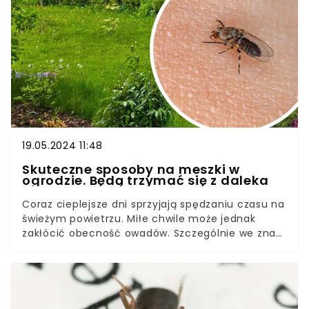
są szkodliwe? I czy da się ich skutecznie pozbyć?
19.05.2024 11:48
Skuteczne sposoby na meszki w
ogrodzie. Będą trzymać się z daleka
Coraz cieplejsze dni sprzyjają spędzaniu czasu na
świeżym powietrzu. Miłe chwile może jednak
zakłócić obecność owadów. Szczególnie we znaki
dają się meszki, które choć niepozorne, potrafią
być niezwykle uciążliwe.Na występowanie meszek
narażone są zwłaszcza tereny położone w pobliżu
zbiorników wodnych. Jak skutecznie walczyć z
tymi insektami? Prezentujemy sprawdzone