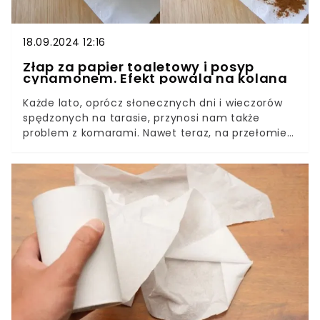
18.09.2024 12:16
Złap za papier toaletowy i posyp
cynamonem. Efekt powala na kolana
Każde lato, oprócz słonecznych dni i wieczorów
spędzonych na tarasie, przynosi nam także
problem z komarami. Nawet teraz, na przełomie
jesieni i lata, potrafią nam dokuczyć. Te małe,
irytujące owady mogą skutecznie uprzykrzyć
każdą chwilę spędzoną na świeżym powietrzu, a
ich ukąszenia są nie tylko nieprzyjemne, ale i
swędzące.Na szczęście istnieją naturalne,
domowe sposoby na odstraszanie komarów,
które są bezpieczne zarówno dla nas, jak i
środowiska. Podzielę się z Wami sprawdzonymi
metodami, które pomogą Wam uporać się z tym
uciążliwym problemem.