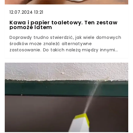
12.07.2024 13:21
Kawa i papier toaletowy. Ten zestaw
pomoże latem
Doprawdy trudno stwierdzić, jak wiele domowych
środków może znaleźć alternatywne
zastosowanie. Do takich należą między innymi
kawa i papier toaletowy.Ten zestaw to
zdecydowanie must have tego lata. Dzięki niemu
zapomnicie o przykrym problemie, który nachodzi
nas w każdym sezonie.