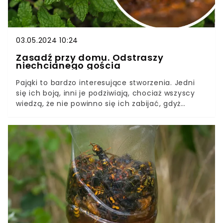
03.05.2024 10:24
Zasadź przy domu. Odstraszy
niechcianego gościa
Pająki to bardzo interesujące stworzenia. Jedni
się ich boją, inni je podziwiają, chociaż wszyscy
wiedzą, że nie powinno się ich zabijać, gdyż
stanowią one bardzo ważną część
ekosystemu.Czy jednak chcemy gościć je w
domu? Wątpliwe. Dlatego przedstawiamy Wam
humanitarne sposoby na pozbycie się pająków z
domu. Z tymi metodami żaden pająk nie ma
szans.