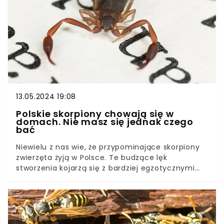
domowe sposoby na meszki w ogrodzie i w domu.
13.05.2024 19:08
Polskie skorpiony chowają się w
domach. Nie masz się jednak czego
bać
Niewielu z nas wie, że przypominające skorpiony
zwierzęta żyją w Polsce. Te budzące lęk
stworzenia kojarzą się z bardziej egzotycznymi
kierunkami, ale w naszym kraju również możemy
je spotkać. I to we własnym domu!Mowa o
pseudoskorpionach, które choć wyglądają
groźnie, w rzeczywistości nie tylko nie stwarzają
niebezpieczeństwa dla człowieka, a wręcz mogą