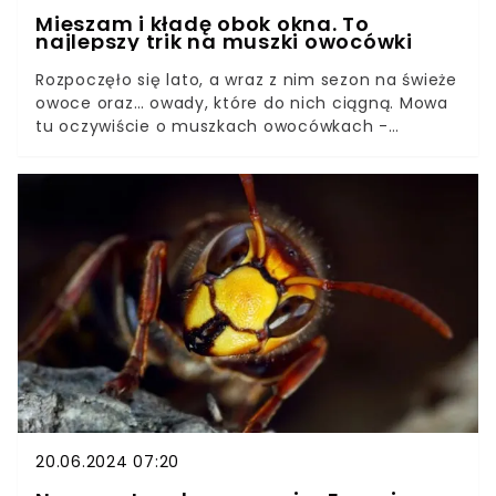
Mieszam i kładę obok okna. To
najlepszy trik na muszki owocówki
Rozpoczęło się lato, a wraz z nim sezon na świeże
owoce oraz… owady, które do nich ciągną. Mowa
tu oczywiście o muszkach owocówkach -
wyjątkowo uciążliwych insektach, które potrafią
być prawdziwym utrapieniem w naszych
domach.Wystarczy odrobina resztek po jedzeniu
lub napojach, by w naszej kuchni zadomowili się
nieproszeni goście. Jak sobie poradzić z ich plagą
przy pomocy naturalnych środków i domowych
sposobów? Te metody sobie z nimi poradzą.
20.06.2024 07:20