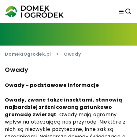
>
DomekIOgrodek.pl
Owady
Owady
Owady - podstawowe informacje
Owady, zwane także insektami, stanowią
najbardziej zr
ó
żnicowaną gatunkowo
gromadę zwierząt
. Owady mają ogromny
wpływ na otaczającą nas przyrodę. Niekt
ó
re z
nich są niezwykle pożyteczne, inne zaś są
szkodnikami. Najstarsze dowody świadczące o