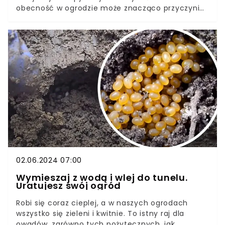
obecność w ogrodzie może znacząco przyczynić
się do poprawy zdrowia roślin i obfitości plonów, a
także wzbogacić bioróżnorodność lokalnego
ekosystemu. Stworzenie przestrzeni przyjaznej dla
pszczół to nie tylko gest w stronę ochrony
przyrody, ale też praktyczne i satysfakcjonujące
rozwiązanie dla każdego ogrodnika. Elin Burén,
ekspert ogrodnictwa Nelson Garden wyjaśnia,
dlaczego obecność pszczół w ogrodzie jest
potrzebna oraz jak stworzyć im przyjazną
przestrzeń.
02.06.2024 07:00
Wymieszaj z wodą i wlej do tunelu.
Uratujesz swój ogród
Robi się coraz cieplej, a w naszych ogrodach
wszystko się zieleni i kwitnie. To istny raj dla
owadów, zarówno tych pożytecznych, jak