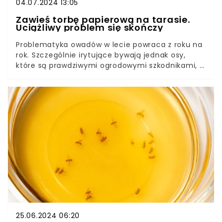
04.07.2024 13:05
Zawieś torbę papierową na tarasie.
Uciążliwy problem się skończy
Problematyka owadów w lecie powraca z roku na
rok. Szczególnie irytujące bywają jednak osy,
które są prawdziwymi ogrodowymi szkodnikami, a
przy tym to stosunkowo niebezpieczne
owady.Istnieje jednak pewien prosty domowy
sposób na osy, który jest niezwykle skuteczny, a
przy tym aż zaskakująco tani. Do jego wykonania
wystarczy nam tylko papierowa torba.
25.06.2024 06:20