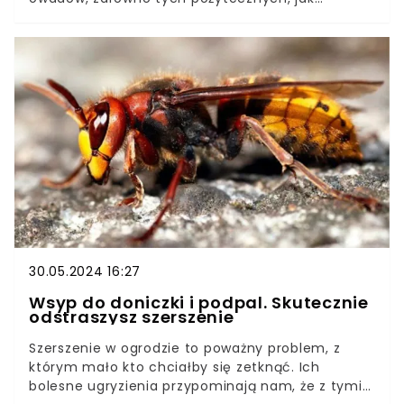
zapylacze, jak i bardziej uciążliwych komarów i
meszek. Najbardziej we znaki dają się jednak teraz
szkodniki.Uprawiane przez nas rośliny padają
ofiarą pędraków, ślimaków czy mszyc.
Największym szkodnikiem jest jednak turkuć
podjadek. Walka z tym przeciwnikiem nie jest
łatwa, ale można ją wygrać, stosując jeden trik.
30.05.2024 16:27
Wsyp do doniczki i podpal. Skutecznie
odstraszysz szerszenie
Szerszenie w ogrodzie to poważny problem, z
którym mało kto chciałby się zetknąć. Ich
bolesne ugryzienia przypominają nam, że z tymi