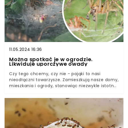
11.05.2024 16:36
Można spotkać je w ogrodzie.
Likwiduje uporczywe owady
Czy tego chcemy, czy nie - pająki to nasi
nieodłączni towarzysze. Zamieszkują nasze domy,
mieszkania i ogrody, stanowiąc niezwykle istotną
część ekosystemu.Chociaż często nie budzą
pozytywnych skojarzeń, pająki bywają niezwykle
pożyteczne. Przykładem takiego owada jest
lejkowiec labiryntowy, którego możemy spotkać
w ogródku. Jak z nim postępować?