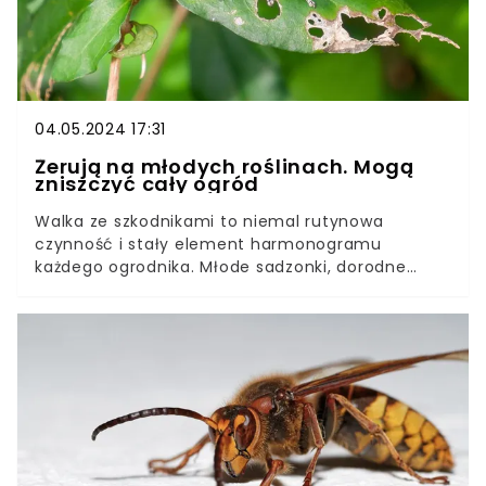
04.05.2024 17:31
Żerują na młodych roślinach. Mogą
zniszczyć cały ogród
Walka ze szkodnikami to niemal rutynowa
czynność i stały element harmonogramu
każdego ogrodnika. Młode sadzonki, dorodne
warzywa i owoce, a także pięknie pachnące
kwiaty przyciągają owady jak magnes.W naszych
ogrodach spustoszenie sieją jednak nie tylko
często spotykane mszyce, larwy i ślimaki, ale
także opuchlaki. Co trzeba o nich wiedzieć i jak
się przed nimi ustrzec?