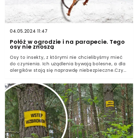
04.05.2024 11:47
Połóż w ogrodzie i na parapecie. Tego
osy nie znoszą
Osy to insekty, z którymi nie chcielibyśmy mieć
do czynienia. Ich użądlenia bywają bolesne, a dla
alergików stają się naprawdę niebezpieczne.Czy
jednak istnieje sposób, aby pozbyć się os z
ogrodu i domu? Oczywiście, że tak. Z pomocą
przychodzi domowe rozwiązanie, które na pewno
macie pod ręką. Koniecznie zapoznajcie się z
naszymi propozycjami i cieszcie się latem bez os.