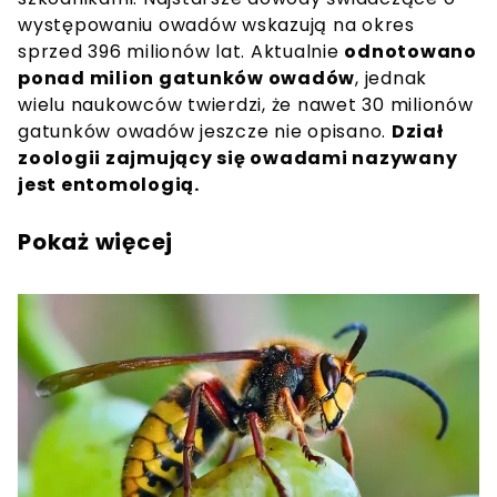
występowaniu owad
ó
w wskazują na okres
sprzed 396 milion
ó
w lat. Aktualnie
odnotowano
ponad milion gatunk
ó
w owad
ó
w
, jednak
wielu naukowc
ó
w twierdzi, że nawet 30 milion
ó
w
gatunk
ó
w owad
ó
w jeszcze nie opisano.
Dział
zoologii zajmujący się owadami nazywany
jest entomologią.
Pokaż więcej