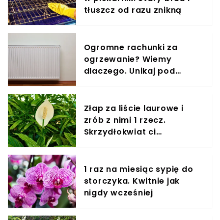
tłuszcz od razu znikną
Ogromne rachunki za
ogrzewanie? Wiemy
dlaczego. Unikaj pod
każdym względem
Złap za liście laurowe i
zrób z nimi 1 rzecz.
Skrzydłokwiat ci
podziękuje
1 raz na miesiąc sypię do
storczyka. Kwitnie jak
nigdy wcześniej