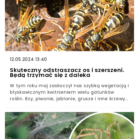
się okazać bardzo pożyteczne.
12.05.2024 13:40
Skuteczny odstraszacz os i szerszeni.
Będą trzymać się z daleka
W tym roku maj zaskoczył nas szybką wegetacją i
błyskawicznym kwitnieniem wielu gatunków
roślin. Bzy, piwonie, jabłonie, grusze i inne krzewy
oraz drzewka owocowe pięknie wyglądają, ale też
przyciągają osy i szerszenie.Te uciążliwe owady
mogą skutecznie obrzydzić nam przebywanie na
świeżym powietrzu, a niekiedy trafiają także od
naszych mieszkań i domów. Jak skutecznie
pozbyć się tych nieproszonych gości z posesji?