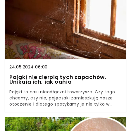
ogrodnicy poszukują sprawdzonych sposobów na
pozbycie się tych insektów.
24.05.2024 06:00
Pająki nie cierpią tych zapachów.
Unikają ich, jak ognia
Pająki to nasi nieodłączni towarzysze. Czy tego
chcemy, czy nie, pajęczaki zamieszkują nasze
otoczenie i dlatego spotykamy je nie tylko w
naturalnym środowisku, ale także w naszych
domach i mieszkaniach.W wielu z nas pająki
wywołują negatywne skojarzenia, często niechęć,
a nawet lęk. Czy jednak te stworzenia faktycznie