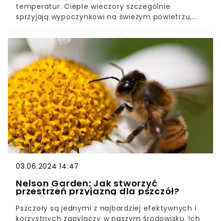
temperatur. Ciepłe wieczory szczególnie
sprzyjają wypoczynkowi na świeżym powietrzu,
ale to także czas największej aktywności
niezwykle uciążliwych insektów - komarów.Na te
owady stosujemy różne środki, takie jak aerozole,
olejki czy nawet specjalne lampy. Uniwersalnym
sposobem są także specjalne spirale na komary,
jednak okazuje się, że nie zawsze wiemy, jak z
nich korzystać. Czy musimy być skazani na
drażniący zapach spirali?
03.06.2024 14:47
Nelson Garden: Jak stworzyć
przestrzeń przyjazną dla pszczół?
Pszczoły są jednymi z najbardziej efektywnych i
korzystnych zapylaczy w naszym środowisku. Ich