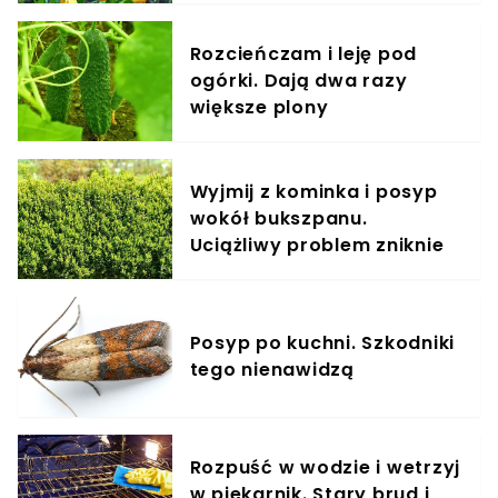
Rozcieńczam i leję pod
ogórki. Dają dwa razy
większe plony
Wyjmij z kominka i posyp
wokół bukszpanu.
Uciążliwy problem zniknie
Posyp po kuchni. Szkodniki
tego nienawidzą
Rozpuść w wodzie i wetrzyj
w piekarnik. Stary brud i