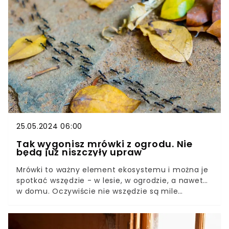
się pomylić z żadnym innym, a właśnie teraz
przypada czas, kiedy turkucie pojawiają się na
powierzchni. Jak pozbyć się tych szkodników z
ogrodu?
25.05.2024 06:00
Tak wygonisz mrówki z ogrodu. Nie
będą już niszczyły upraw
Mrówki to ważny element ekosystemu i można je
spotkać wszędzie - w lesie, w ogrodzie, a nawet…
w domu. Oczywiście nie wszędzie są mile
widzianym gościem.Inwazja mrówek może
spowodować poważne szkody w ogrodzie i
zniszczyć uprawy. Nic więc dziwnego, że