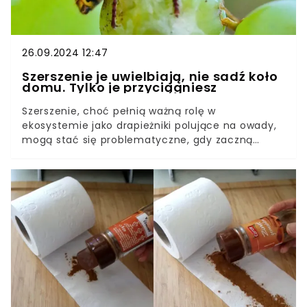
26.09.2024 12:47
Szerszenie je uwielbiają, nie sadź koło
domu. Tylko je przyciągniesz
Szerszenie, choć pełnią ważną rolę w
ekosystemie jako drapieżniki polujące na owady,
mogą stać się problematyczne, gdy zaczną
osiedlać się blisko naszych domów. Warto
wiedzieć, że niektóre rośliny wyjątkowo
przyciągają te owady, dlatego ich obecność w
ogrodzie może zwiększyć ryzyko pojawienia się
szerszeni. Poniżej zdradzam kilka roślin, które
przyciągają szerszenie.