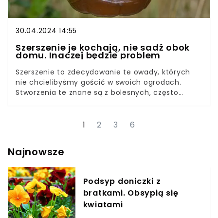
30.04.2024 14:55
Szerszenie je kochają, nie sadź obok
domu. Inaczej będzie problem
Szerszenie to zdecydowanie te owady, których
nie chcielibyśmy gościć w swoich ogrodach.
Stworzenia te znane są z bolesnych, często
groźnych dla zdrowia ukąszeń.Tymczasem wielu z
nas przez sadzenie niektórych roślin,
nieświadomie sprasza je na swoje działki. Jak to
1
2
3
6
możliwe? Koniecznie poznajcie, jakie rośliny lubią
szerszenie.
Najnowsze
Podsyp doniczki z
bratkami. Obsypią się
kwiatami