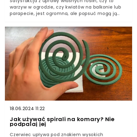
Satysfakcja z uprawy własnych roślin, czy to
warzyw w ogrodzie, czy kwiatów na balkonie lub
parapecie, jest ogromna, ale popsuć mogą ją
ataki szkodników, których aktywność doprowadza
nawet do obumarcia naszych okazów.Jednym z
bardziej uciążliwych szkodników żerujących
zarówno na roślinach uprawianych w ogrodzie, jak
i na kwiatach doniczkowych, jest mączlik
szklarniowy. Jak rozpoznać te owady i w jaki
sposób skutecznie się ich pozbyć?
18.06.2024 11:22
Jak używać spirali na komary? Nie
podpalaj jej
Czerwiec upływa pod znakiem wysokich