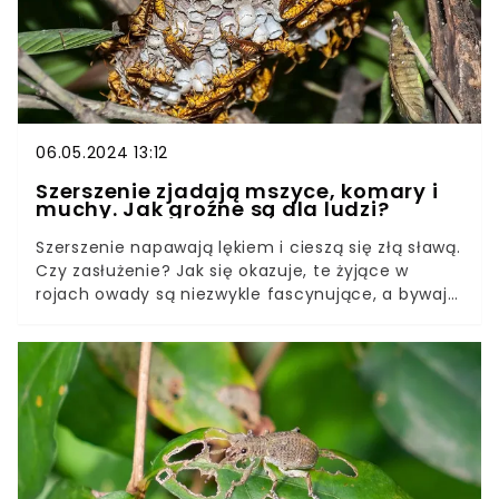
06.05.2024 13:12
Szerszenie zjadają mszyce, komary i
muchy. Jak groźne są dla ludzi?
Szerszenie napawają lękiem i cieszą się złą sławą.
Czy zasłużenie? Jak się okazuje, te żyjące w
rojach owady są niezwykle fascynujące, a bywają
nawet pożyteczne.Ten największy polski
przedstawiciel rodziny os jest owadem
społecznym, odgrywającym niezwykle istotną
rolę w ekosystemie. Jaki dokładnie wpływ na
środowisko i najbliższe otoczenie mają
szerszenie?