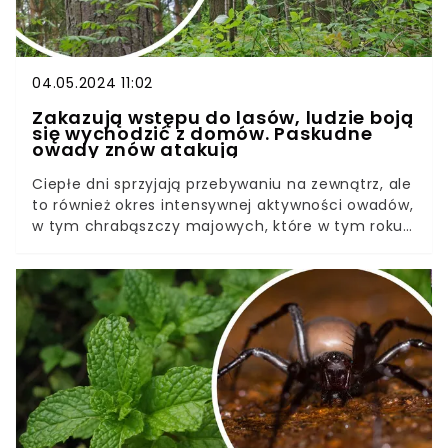
04.05.2024 11:02
Zakazują wstępu do lasów, ludzie boją
się wychodzić z domów. Paskudne
owady znów atakują
Ciepłe dni sprzyjają przebywaniu na zewnątrz, ale
to również okres intensywnej aktywności owadów,
w tym chrabąszczy majowych, które w tym roku
pojawiły się wyjątkowo wcześnie.Insekty te
stanowią poważne zagrożenie dla upraw, a
kontakt z nimi jest nieprzyjemny także dla ludzi,
dlatego w niektórych regionach Polski
wprowadzano zakazy wstępu do lasów.