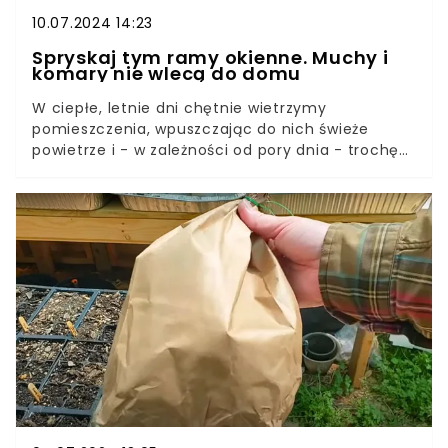
10.07.2024 14:23
Spryskaj tym ramy okienne. Muchy i
komary nie wlecą do domu
W ciepłe, letnie dni chętnie wietrzymy
pomieszczenia, wpuszczając do nich świeże
powietrze i - w zależności od pory dnia - trochę
słońca lub chłodu. Niestety, to zaproszenie dla
owadów.Do domu chętnie wlatują muchy
zwabione zapachami żywności oraz komary
szukające pożywienia. Te insekty to prawdziwe
utrapienie. Jak skutecznie się ich pozbyć? Jest na
to jeden prosty sposób.