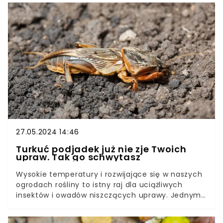
nich, jak pająki, potrafią być pożyteczne, innych -
np. moli, muszek czy karaluchów - chcemy
natychmiast się pozbyć.Do nieproszonych gości
w naszych domach należą także rybiki cukrowe,
które choć wyglądają niepozornie, potrafią dać
się we znaki. Co warto o nich wiedzieć i jak się ich
pozbyć?
27.05.2024 14:46
Turkuć podjadek już nie zje Twoich
upraw. Tak go schwytasz
Wysokie temperatury i rozwijające się w naszych
ogrodach rośliny to istny raj dla uciążliwych
insektów i owadów niszczących uprawy. Jednym
z największych - i to dosłownie – szkodników w
Polsce jest turkuć podjadek.Tego owada nie da