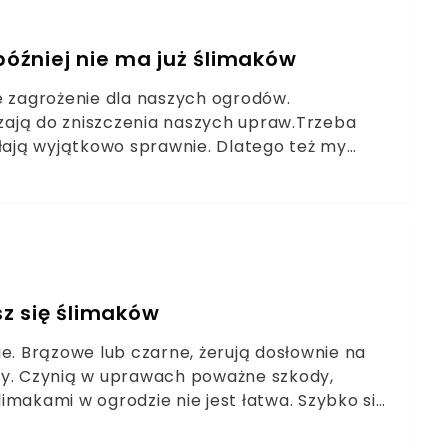
później nie ma już ślimaków
e zagrożenie dla naszych ogrodów.
dzają do zniszczenia naszych upraw.Trzeba
ałają wyjątkowo sprawnie. Dlatego też my
zbędziemy się ich z naszych ogrodów na długo.
sz się ślimaków
e. Brązowe lub czarne, żerują dosłownie na
ty. Czynią w uprawach poważne szkody,
imakami w ogrodzie nie jest łatwa. Szybko się
aty są szkodliwe dla środowiska i toksyczne