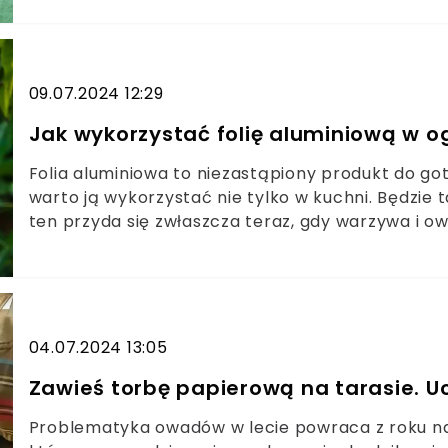
ją stosować? Podpowiadamy.
09.07.2024 12:29
Jak wykorzystać folię aluminiową w o
Folia aluminiowa to niezastąpiony produkt do goto
warto ją wykorzystać nie tylko w kuchni. Będzie
ten przyda się zwłaszcza teraz, gdy warzywa i o
sobie pokaźne zbiory. Poznajcie rewolucyjne zast
poważny problem w ogrodzie, jakim jest żerowan
04.07.2024 13:05
Zawieś torbę papierową na tarasie. Uc
Problematyka owadów w lecie powraca z roku na 