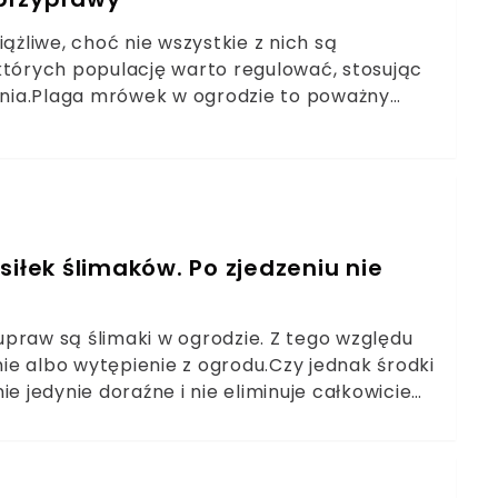
żliwe, choć nie wszystkie z nich są
których populację warto regulować, stosując
nia.Plaga mrówek w ogrodzie to poważny
wania agresywnej chemii. Wystarczy prosty
ność mrówek na naszej posesji.
siłek ślimaków. Po zjedzeniu nie
praw są ślimaki w ogrodzie. Z tego względu
e albo wytępienie z ogrodu.Czy jednak środki
e jedynie doraźne i nie eliminuje całkowicie
, który wypleni ślimaki z waszych ogrodów