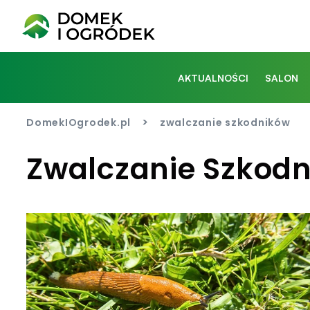
AKTUALNOŚCI
SALON
>
DomekIOgrodek.pl
zwalczanie szkodników
Zwalczanie Szkod