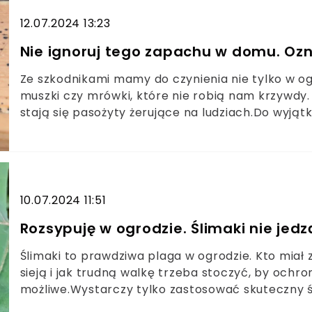
12.07.2024 13:23
Nie ignoruj tego zapachu w domu. Oz
Ze szkodnikami mamy do czynienia nie tylko w ogro
muszki czy mrówki, które nie robią nam krzywdy.
stają się pasożyty żerujące na ludziach.Do wyją
względem należą pluskwy. Jeśli te pasożyty rozp
poważny problem. Na szczęście istnieje sposób na
10.07.2024 11:51
Rozsypuję w ogrodzie. Ślimaki nie jedz
Ślimaki to prawdziwa plaga w ogrodzie. Kto miał z
sieją i jak trudną walkę trzeba stoczyć, by ochro
możliwe.Wystarczy tylko zastosować skuteczny ś
dla środowiska chemia. Doskonale sprawdzi się tu