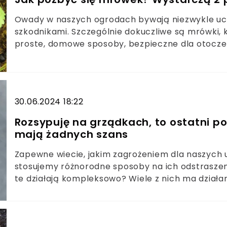
Owady w naszych ogrodach bywają niezwykle ucią
szkodnikami. Szczególnie dokuczliwe są mrówki, 
proste, domowe sposoby, bezpieczne dla otocze
problem. Nie trzeba jednak uciekać się do stoso
trik, dzięki któremu znacznie ograniczymy liczeb
30.06.2024 18:22
Rozsypuję na grządkach, to ostatni po
mają żadnych szans
Zapewne wiecie, jakim zagrożeniem dla naszych u
stosujemy różnorodne sposoby na ich odstraszeni
te działają kompleksowo? Wiele z nich ma działani
problemu. Z pomocą przychodzi domowy specyfik
na długi czas.