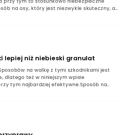
a przy tym to stosunkowo niebezpieczne
ób na osy, który jest niezwykle skuteczny, a
a wystarczy nam tylko papierowa torba.
 lepiej niż niebieski granulat
Sposobów na walkę z tymi szkodnikami jest
e, dlatego też w niniejszym wpisie
rzy tym najbardziej efektywne.Sposób na
ypaniu niebieskiego granulatu, który nie jest
To bardzo silna chemia. Przy odrobinie
odu w ekologiczny sposób.
 przyprawy