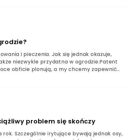
grodzie?
wania i pieczenia. Jak się jednak okazuje,
 także niezwykle przydatna w ogrodzie.Patent
woce obficie plonują, a my chcemy zapewnić
osowanie folii aluminiowej, które rozwiąże
ie szkodników.
iążliwy problem się skończy
rok. Szczególnie irytujące bywają jednak osy,