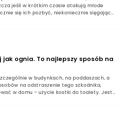
za jeśli w krótkim czasie atakują młode
ecznie się ich pozbyć, niekoniecznie sięgając
radzam najlepsze domowe sposoby na walkę ze
jej jak ognia. To najlepszy sposób na
szczególnie w budynkach, na poddaszach, a
sobów na odstraszenie tego szkodnika,
ać w domu – użycie kostki do toalety. Jest
sób na pozbycie się kuny.