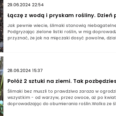
29.06.2024 22:54
Łączę z wodą i pryskam rośliny. Dzień 
Jak pewnie wiecie, ślimaki stanowią niebagateln
Podgryzając zielone listki roślin, w mig doprowa
przyznać, że jak na mięczaki dosyć powolne, dzi
zadziałajmy podobnie. Stosując jeden oprysk, po
28.06.2024 15:37
Połóż 2 sztuki na ziemi. Tak pozbędzie
Ślimaki bez muszli to prawdziwa zaraza w ogrodzi
wszystkim - od warzyw, przez owoce, aż po kwia
doprowadzając do obumierania roślin.Walka ze śl
mnożą i trudno je przegonić, a chemiczne prepar