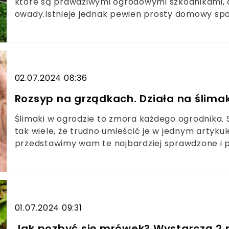
które są prawdziwymi ogrodowymi szkodnikami, 
owady.Istnieje jednak pewien prosty domowy spos
przy tym aż zaskakująco tani. Do jego wykonani
02.07.2024 08:36
Rozsyp na grządkach. Działa na ślimaki
Ślimaki w ogrodzie to zmora każdego ogrodnika. 
tak wiele, że trudno umieścić je w jednym artykul
przedstawimy wam te najbardziej sprawdzone i p
ślimaki w ogrodzie wcale nie musi polegać na rozs
obojętny ani dla naszego zdrowia, ani dla roślin. 
kreatywności możemy pozbyć się ślimaków z ogr
01.07.2024 09:31
Jak pozbyć się mrówek? Wystarczą 2