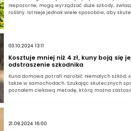
niepozorne, mogą wyrządzać duże szkody, zwłaszc
rośliny. Istnieje jednak wiele sposobów, aby skut
po chemiczne środki ochrony roślin. Poniżej zd
ślimakami.
03.10.2024 13:11
Kosztuje mniej niż 4 zł, kuny boją się 
odstraszenie szkodnika
Kuna domowa potrafi narobić niemałych szkód, 
także w samochodach. Szukając skutecznych spo
poznałem ciekawą metodę, którą można zastosow
to tani, prosty i, co najważniejsze, skuteczny spo
21.09.2024 16:00