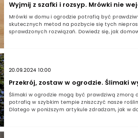
Wyjmij z szafki i rozsyp. Mrówki nie 
Mrówki w domu i ogrodzie potrafią być prawdziwy
skutecznych metod na pozbycie się tych niepros
sprawdzonych rozwiązań. Dowiedz się, jak domo
ich powrotowi.
20.09.2024 10:00
Przekrój, zostaw w ogrodzie. Ślimaki w
Ślimaki w ogrodzie mogą być prawdziwą zmorą d
potrafią w szybkim tempie zniszczyć nasze roślin
Dlatego w poniższym artykule zdradzam, jak w
zwalczać ślimaki, nie sięgając po chemiczne śro
mogą pomóc pozbyć się tych niechcianych gości