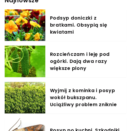
Najnowsze
zimie.
Podsyp doniczki z
bratkami. Obsypią się
kwiatami
Rozcieńczam i leję pod
ogórki. Dają dwa razy
większe plony
Wyjmij z kominka i posyp
wokół bukszpanu.
Uciążliwy problem zniknie
Posyp po kuchni. Szkodniki