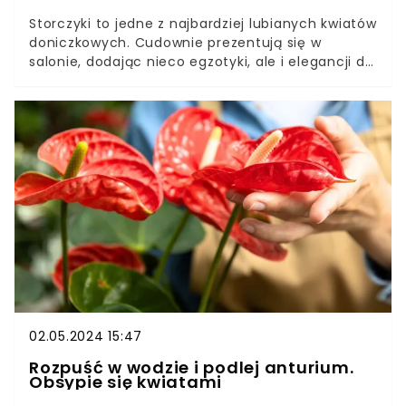
Storczyki to jedne z najbardziej lubianych kwiatów
doniczkowych. Cudownie prezentują się w
salonie, dodając nieco egzotyki, ale i elegancji do
aranżacji wnętrz.Aby uzyskać dorodne
kwiatostany i młode pędy, trzeba jednak
przestrzegać kilku podstawowych zasad w
uprawie storczyków, a także zastosować jeden
prosty trik.
02.05.2024 15:47
Rozpuść w wodzie i podlej anturium.
Obsypie się kwiatami