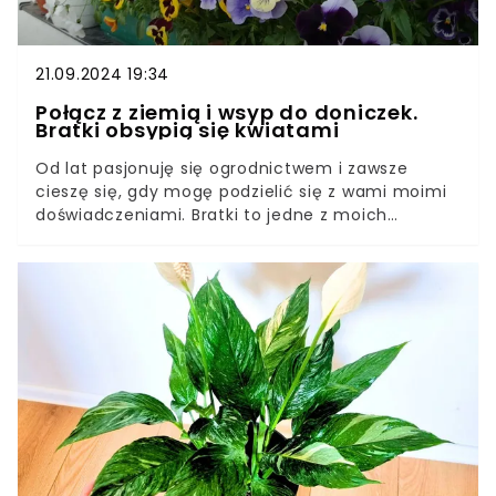
21.09.2024 19:34
Połącz z ziemią i wsyp do doniczek.
Bratki obsypią się kwiatami
Od lat pasjonuję się ogrodnictwem i zawsze
cieszę się, gdy mogę podzielić się z wami moimi
doświadczeniami. Bratki to jedne z moich
ulubionych kwiatów, które potrafią ozdobić każdy
ogród czy balkon. Dziś chciałbym opowiedzieć o
prostych, domowych sposobach na to, by bratki
obsypały się kwiatami i cieszyły oko przez cały
sezon.