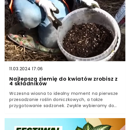
czosnek. Najlepszą odżywkę do storczyków
przygotujesz jednak z innych produktów, które
masz w kuchni. Storczyki nie tylko wypuszczają
nowe kwiaty, ale i ich liście pięknie błyszczą.
11.03.2024 17:06
Najlepszą ziemię do kwiatów zrobisz z
4 składników
Wczesna wiosna to idealny moment na pierwsze
przesadzanie roślin doniczkowych, a także
przygotowanie sadzonek. Zwykle wybieramy do
tego uniwersalne podłoże, które wcale nie jest
najlepszą opcją.Ziemie w sklepach są
produkowane w różny sposób. Możemy znaleźć