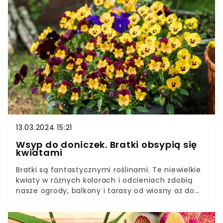
go w swojej kolekcji. Wszyscy roślinomaniacy
będą ci zazdrościć. Sprawdź, jakie wymagania ma
zamiokulkas zamiifolia variegata.
13.03.2024 15:21
Wsyp do doniczek. Bratki obsypią się
kwiatami
Bratki są fantastycznymi roślinami. Te niewielkie
kwiaty w różnych kolorach i odcieniach zdobią
nasze ogrody, balkony i tarasy od wiosny aż do
jesieni. Bratki, mimo, że są proste w uprawie,
mogą słabo kwitnąć lub nie kwitnąć
wcale.Związane jest to z podstawowymi błędami