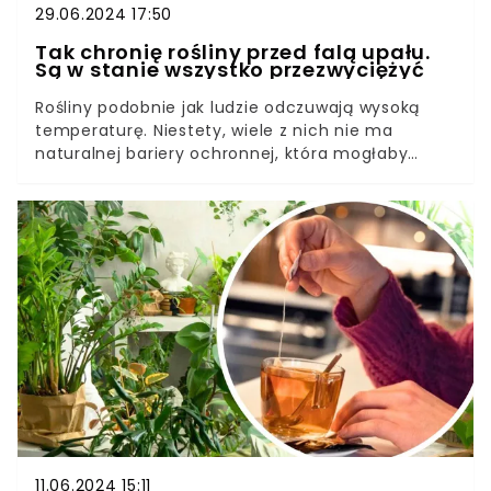
29.06.2024 17:50
Tak chronię rośliny przed falą upału.
Są w stanie wszystko przezwyciężyć
Rośliny podobnie jak ludzie odczuwają wysoką
temperaturę. Niestety, wiele z nich nie ma
naturalnej bariery ochronnej, która mogłaby
nieco ochłodzić powietrze wokół nich.Jak w takim
razie ocalić nasze rośliny, przed letnimi upałami.
Ekspertka Reachel Crow ma na to pewne
rozwiązanie. Dzięki niemu nawet mimo upałów
wasze rośliny będą rozwijały się wprost wspaniale.
11.06.2024 15:11