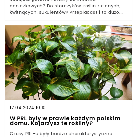
doniczkowych? Do storczyków, roślin zielonych,
kwitnących, sukulentów? Przepłacasz i to dużo.
Od lat wszystkie kwiaty w domu podlewam
odżywką, którą robię samodzielnie, a kosztuje
około 2 zł.Nawóz ten jest niezwykle uniwersalny, a
zawarte w nim składniki wzmacniają korzenie,
liście, a także przyczyniają się do zawiązywania
nowych pąków kwiatowych. Musisz ją
wypróbować, będziesz zachwycony z efektów.
17.04.2024 10:10
W PRL były w prawie każdym polskim
domu. Kojarzysz te rośliny?
Czasy PRL-u były bardzo charakterystyczne.