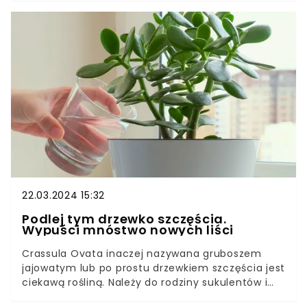
skrzydłokwiatów jest zapewnienie im
odpowiedniego stanowiska, nawożenie i
podlewanie.Jedną z najlepszych odżywek do
rośliny przygotujesz całkowicie za darmo.
Wystarczy, że rozsypiesz go w doniczce, a
skrzydłokwiat rozrośnie się jak marzenie.
22.03.2024 15:32
Podlej tym drzewko szczęścia.
Wypuści mnóstwo nowych liści
Crassula Ovata inaczej nazywana gruboszem
jajowatym lub po prostu drzewkiem szczęścia jest
ciekawą rośliną. Należy do rodziny sukulentów i
jest naprawdę prosta w uprawie, ponieważ nie ma