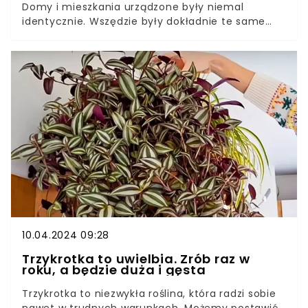
Domy i mieszkania urządzone były niemal
identycznie. Wszędzie były dokładnie te same
sprzęty RTV i AGD, meble, czy też dekoracje. Tak
samo sytuacja wyglądała z kwiatami.Kwiaty PRL-u
pamiętamy wszyscy. Pnące, rozmieszczone na
parapetach i meblach. Małe i tak duże, że nie raz
sięgały aż po sufit. Wiele z tych gatunków
przeżywa teraz drugą młodość. Te kwiaty były w
prawie każdym polskim domu. Kojarzysz je?
10.04.2024 09:28
Trzykrotka to uwielbia. Zrób raz w
roku, a będzie duża i gęsta
Trzykrotka to niezwykła roślina, która radzi sobie