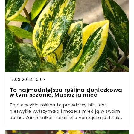
kwitnienia.Kaktus wielkanocny zakwitnie, jeśli
zapewnimy mu odpowiednie warunki. Nie rezygnuj
z niego. Sprawdź, co zrobić, żeby obsypał się
pięknymi kwiatami jeszcze przed świętami.
17.03.2024 10:07
To najmodniejsza roślina doniczkowa
w tym sezonie. Musisz ją mieć
Ta niezwykła roślina to prawdziwy hit. Jest
niezwykle wytrzymała i możesz mieć ją w swoim
domu. Zamiokulkas zamiifolia variegata jest tak
samo wytrzymały, jak dobrze znana nam
odmiana, a prezentuje się obłędnie.Możesz mieć