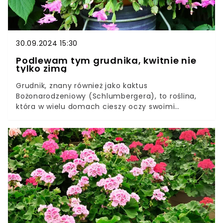
30.09.2024 15:30
Podlewam tym grudnika, kwitnie nie
tylko zimą
Grudnik, znany również jako kaktus
Bożonarodzeniowy (Schlumbergera), to roślina,
która w wielu domach cieszy oczy swoimi
kwiatami zimą. Aby grudnik zdrowo rósł i obficie
kwitł, konieczna jest odpowiednia pielęgnacja,
której szczegóły zdradzam poniżej.