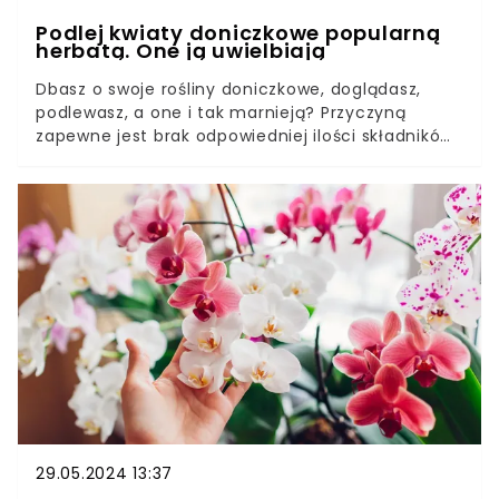
Podlej kwiaty doniczkowe popularną
herbatą. One ją uwielbiają
Dbasz o swoje rośliny doniczkowe, doglądasz,
podlewasz, a one i tak marnieją? Przyczyną
zapewne jest brak odpowiedniej ilości składników
odżywczych. Kwiaty należy szybko zasilić, by
przywrócić im dawny wigor.Zamiast gotowych
preparatów, co 2 tygodnie podlej je popularną
herbatą. Tak uratujesz rośliny. Domowa odżywka
jest idealna do podlewania także zdrowych
kwiatów. Dzięki niej szybko rosną i pięknie kwitną.
Twój skrzydłokwiat, anturium, czy monstera
szybko ci podziękują. One kochają ten napar.
29.05.2024 13:37