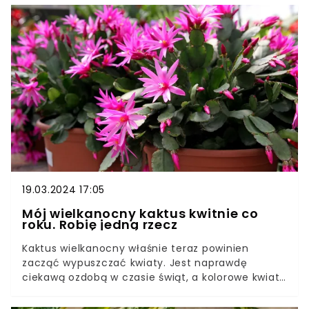
dużych wymagań.Drzewko szczęścia w
naturalnych warunkach może osiągnąć nawet
dwa metry. Co zrobić, żeby grubosz wypuścił
nowe liście? Przetestuj prostą odżywkę, a drzewko
szczęścia obsypie się liśćmi.
19.03.2024 17:05
Mój wielkanocny kaktus kwitnie co
roku. Robię jedną rzecz
Kaktus wielkanocny właśnie teraz powinien
zacząć wypuszczać kwiaty. Jest naprawdę
ciekawą ozdobą w czasie świąt, a kolorowe kwiaty
zostaną z nami przez kolejne 3 miesiące. Mam
sprawdzony sposób na pobudzenie go do