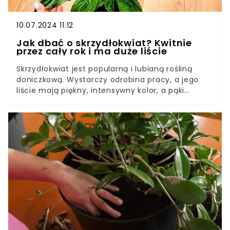
10.07.2024 11:12
Jak dbać o skrzydłokwiat? Kwitnie
przez cały rok i ma duże liście
Skrzydłokwiat jest popularną i lubianą rośliną
doniczkową. Wystarczy odrobina pracy, a jego
liście mają piękny, intensywny kolor, a pąki
kwiatowe pojawiają się jeden za drugim.
Niezależnie od tego, jaki gatunek skrzydłokwiatu
masz w domu, dokarm go odżywką z uwielbianej
przyprawy.Osobiście stosuję ją raz na dwa
tygodnie. Mój skrzydłokwiat variegata ma po niej
wspaniałe ubarwienie i kwitnie przez cały rok.
Odżywka ta zapobiega także chorobom
grzybowym, które są niezwykle groźne dla tej
delikatnej rośliny.