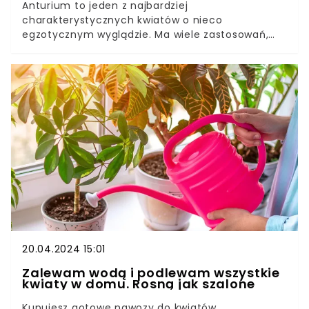
Anturium to jeden z najbardziej
charakterystycznych kwiatów o nieco
egzotycznym wyglądzie. Ma wiele zastosowań,
sprawdza się jako kwiat cięty, ale doskonale
nadaje się także do uprawy w doniczce.Aby na
dłużej cieszyć się pięknymi kolorami anturium i
zapewnić obfite kwitnienie tej niezwykłej rośliny,
warto przy jego uprawie zastosować kilka trików i
wykorzystać niezawodny przepis na nawóz.
20.04.2024 15:01
Zalewam wodą i podlewam wszystkie
kwiaty w domu. Rosną jak szalone
Kupujesz gotowe nawozy do kwiatów