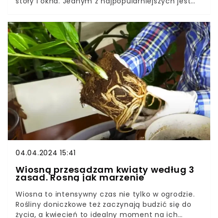
stoły i okna. Jednym z najpopularniejszych jest
hiacynt, który uznawany jest za najpiękniejszą
dekorację.Istnieje prosty sposób, który pozwoli
nam zachować te kwiaty na dłużej. Kolorowe i
urokliwe hiacynty będą kwitnąć nie tylko w święta
wielkanocne.
04.04.2024 15:41
Wiosną przesadzam kwiaty według 3
zasad. Rosną jak marzenie
Wiosna to intensywny czas nie tylko w ogrodzie.
Rośliny doniczkowe też zaczynają budzić się do
życia, a kwiecień to idealny moment na ich