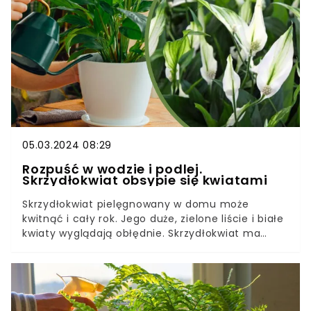
tylko na ogromne promocje. Znajdzie się też coś
dla fanów unikatowych okazów.
05.03.2024 08:29
Rozpuść w wodzie i podlej.
Skrzydłokwiat obsypie się kwiatami
Skrzydłokwiat pielęgnowany w domu może
kwitnąć i cały rok. Jego duże, zielone liście i białe
kwiaty wyglądają obłędnie. Skrzydłokwiat ma
jednak konkretne wymagania, które musimy
spełnić, by cieszyć się widokiem nowych pąków
kwiatowych.Jeśli nie zapewnimy roślinie
odpowiednich warunków, to nie zakwitnie. Jedną z
kluczowych czynności jest nawożenie. Rozpuść w