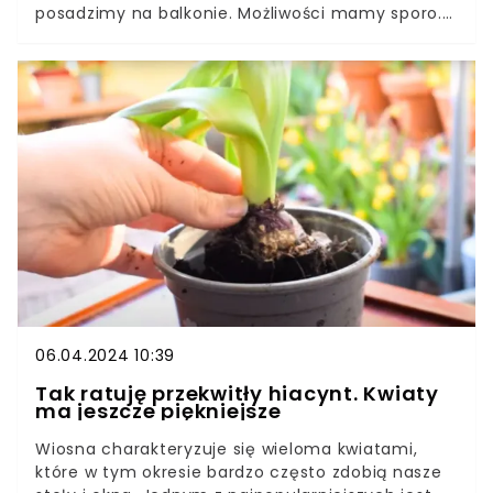
posadzimy na balkonie. Możliwości mamy sporo.
Jakie kwiaty będą najlepiej się prezentować?Na
balkonie możemy posadzić zioła, ale też niektóre
warzywa i owoce. Jednak zdecydowanie
najchętniej siejemy kwiaty. Przedstawiamy
najładniejsze kwiaty na balkon. Szczególnie jeden
gatunek robi furę w tym sezonie.
06.04.2024 10:39
Tak ratuję przekwitły hiacynt. Kwiaty
ma jeszcze piękniejsze
Wiosna charakteryzuje się wieloma kwiatami,
które w tym okresie bardzo często zdobią nasze