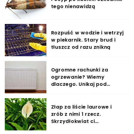
tego nienawidzą
Rozpuść w wodzie i wetrzyj
w piekarnik. Stary brud i
tłuszcz od razu znikną
Ogromne rachunki za
ogrzewanie? Wiemy
dlaczego. Unikaj pod
każdym względem
Złap za liście laurowe i
zrób z nimi 1 rzecz.
Skrzydłokwiat ci
podziękuje