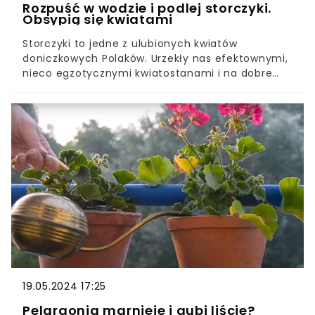
Rozpuść w wodzie i podlej storczyki.
Obsypią się kwiatami
Storczyki to jedne z ulubionych kwiatów
doniczkowych Polaków. Urzekły nas efektownymi,
nieco egzotycznymi kwiatostanami i na dobre
zagościły w naszych domach, mieszkaniach i
biurach.Pielęgnacja tych roślin obejmuje kilka
podstawowych zabiegów, dzięki którym storczyki
będą pięknie kwitły. Do nawożenia rośliny
wykorzystajmy produkt, który każdy ma pod ręką.
19.05.2024 17:25
Pelargonia marnieje i gubi liście?