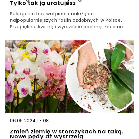
Tylko tak ją uratujesz
Pelargonie bez wątpienia należą do
najpopularniejszych roślin ozdobnych w Polsce.
Przepięknie kwitną i wyraziście pachną, zdobiąc
balkony, tarasy i parapety.Ogromną zaletą
pelargonii i powodem ich nieprzemijającej
popularności jest łatwość ich uprawy. Bardzo
rzadko dochodzi do sytuacji, w której roślina
zaczyna marnieć, ale kiedy już do tego dojdzie,
trzeba wiedzieć, co robić.
06.05.2024 17:08
Zmień ziemię w storczykach na taką.
Nowe pędy aż wystrzelą