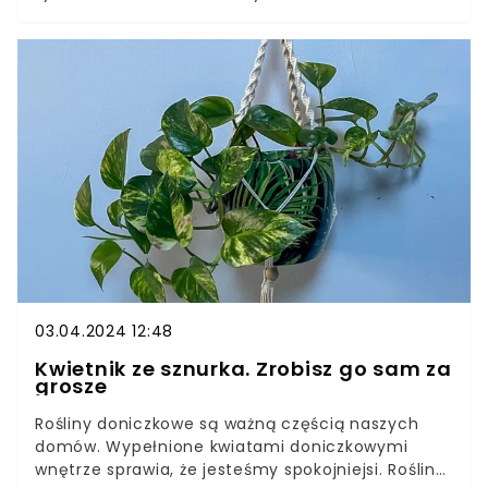
pielęgnację. Przesadzając rośliny doniczkowe
wiosną, stosuję się do 3 zasad.Przesadzanie
kwiatów doniczkowych to nie taka prosta sprawa.
Nie wystarczy worek ziemi uniwersalnej i kilka
starych doniczek z garażu. Podpowiem, co zrobić,
żeby po przesadzeniu kwiaty doniczkowe pięknie
rosły.
03.04.2024 12:48
Kwietnik ze sznurka. Zrobisz go sam za
grosze
Rośliny doniczkowe są ważną częścią naszych
domów. Wypełnione kwiatami doniczkowymi
wnętrze sprawia, że jesteśmy spokojniejsi. Rośliny