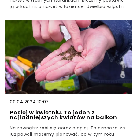
nawet w trudnych warunkach. Możemy postawić
ją w kuchni, a nawet w łazience. Uwielbia wilgotne
pomieszczenia. Co zrobić, żeby pięknie rosła?
Trzykrotka będzie idealną propozycją dla
początkujących fanów roślin. Jeśli zrobisz z nią
jedną prosta rzecz właśnie teraz, rozrośnie się na
cały parapet.
09.04.2024 10:07
Posiej w kwietniu. To jeden z
najładniejszych kwiatów na balkon
Na zewnątrz robi się coraz cieplej. To oznacza, że
już powoli możemy planować, co w tym roku