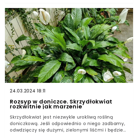
najlepiej prezentują się, jeśli zapewnimy im
odpowiednie warunki. Jak samodzielnie zrobić
wiszący kwietnik?Zwisający kwietnik będzie
idealną propozycją dla najróżniejszych bluszczy.
W sklepach znajdziemy gotowe propozycje,
jednak musimy za nie sporo zapłacić. Dlatego
pokażemy, jak niedużym kosztem, wykonać
makramę na doniczkę.
24.03.2024 18:11
Rozsyp w doniczce. Skrzydłokwiat
rozkwitnie jak marzenie
Skrzydłokwiat jest niezwykle urokliwą rośliną
doniczkową. Jeśli odpowiednio o niego zadbamy,
odwdzięczy się dużymi, zielonymi liśćmi i będzie
kwitł przez cały rok. Podstawą pielęgnacji