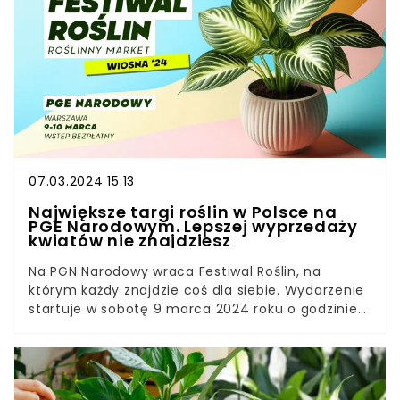
mieszanki do konkretnych rodzajów rośliny,
jednak najlepszą ziemię zrobimy sami. Sprawdź,
jak przygotować idealną glebę do kwiatów
doniczkowych.
07.03.2024 15:13
Największe targi roślin w Polsce na
PGE Narodowym. Lepszej wyprzedaży
kwiatów nie znajdziesz
Na PGN Narodowy wraca Festiwal Roślin, na
którym każdy znajdzie coś dla siebie. Wydarzenie
startuje w sobotę 9 marca 2024 roku o godzinie
8:00. Fani roślin doniczkowych nie mogą tego
przegapić.W tym roku na Festiwalu Roślin
znajdziemy naprawdę sporo okazów.
Organizatorzy zapowiadają, że możemy liczyć nie