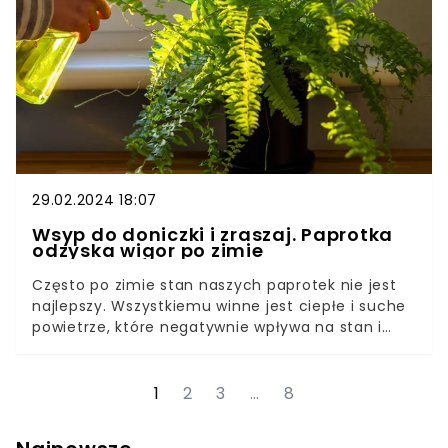
wodzie i podlej, a skrzydłokwiat obsypie się
kwiatami.
29.02.2024 18:07
Wsyp do doniczki i zraszaj. Paprotka
odzyska wigor po zimie
Często po zimie stan naszych paprotek nie jest
najlepszy. Wszystkiemu winne jest ciepłe i suche
powietrze, które negatywnie wpływa na stan i
wygląd roślin. Czy możemy ją jeszcze uratować?
Suche i osypujące się liście paprotki sprawiają, że
roślina wygląda nieatrakcyjnie. Wiele osób
1
2
3
…
8
decyduje się jej pozbyć, jednak to nie jedyne
rozwiązanie. Sprawdź, jak uratować paprotkę po