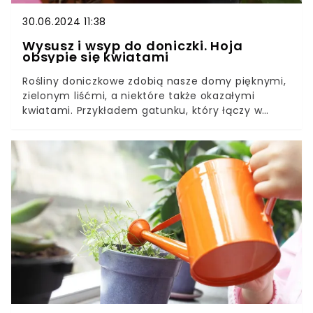
30.06.2024 11:38
Wysusz i wsyp do doniczki. Hoja
obsypie się kwiatami
Rośliny doniczkowe zdobią nasze domy pięknymi,
zielonym liśćmi, a niektóre także okazałymi
kwiatami. Przykładem gatunku, który łączy w
sobie te dwie zalety, jest hoja.Jej pnące pędy,
które porastają ciemnozielone liście, to
egzotyczna ozdoba wnętrz. Jednak na uwagę
zasługują przede wszystkim niezwykłe
kwiatostany hoi. Co zrobić, żeby było ich więcej?
Mamy na to dobry patent.