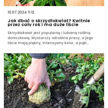
10.07.2024 11:12
Jak dbać o skrzydłokwiat? Kwitnie
przez cały rok i ma duże liście
Skrzydłokwiat jest popularną i lubianą rośliną
doniczkową. Wystarczy odrobina pracy, a jego
liście mają piękny, intensywny kolor, a pąki
kwiatowe pojawiają się jeden za drugim.
Niezależnie od tego, jaki gatunek skrzydłokwiatu
masz w domu, dokarm go odżywką z uwielbianej
przyprawy.Osobiście stosuję ją raz na dwa
tygodnie. Mój skrzydłokwiat variegata ma po niej
wspaniałe ubarwienie i kwitnie przez cały rok.
Odżywka ta zapobiega także chorobom
grzybowym, które są niezwykle groźne dla tej
delikatnej rośliny.