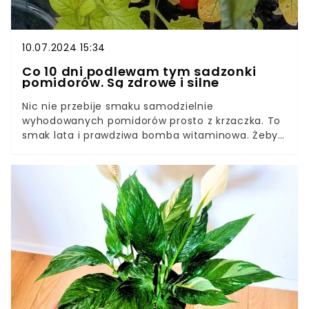
10.07.2024 15:34
Co 10 dni podlewam tym sadzonki
pomidorów. Są zdrowe i silne
Nic nie przebije smaku samodzielnie
wyhodowanych pomidorów prosto z krzaczka. To
smak lata i prawdziwa bomba witaminowa. Żeby
jednak móc cieszyć się bogatymi zbiorami,
trzeba dbać o rośliny i na każdym etapie rozwoju
dostarczać im niezbędnych składników
odżywczych.Dobrze odżywione sadzonki
pomidorów to gwarancja dorodnych owoców i
obfitego plonowania w sezonie. Prezentujemy
prosty przepis na domowy nawóz do sadzonek
pomidorów, który przygotujemy z …odpadów.