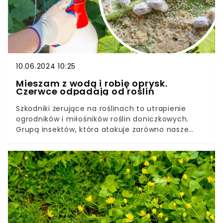
10.06.2024 10:25
Mieszam z wodą i robię oprysk.
Czerwce odpadają od roślin
Szkodniki żerujące na roślinach to utrapienie
ogrodników i miłośników roślin doniczkowych.
Grupą insektów, która atakuje zarówno nasze
uprawy ogrodowe, jak i kwiaty w domach, są
czerwce. Walkę z nimi warto zacząć
natychmiast.Te niewielkie owady potrafią być
niezwykle uciążliwe, a ich zwalczanie wymaga
czasu i determinacji. Nie musimy jednak sięgać
po chemie. Wystarczą domowe sposoby, by
pozbyć się czerwców raz na zawsze.