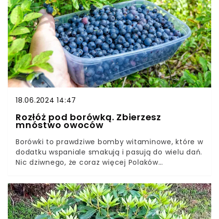
nie wystarczy ograniczać się do minimum
zabiegów pielęgnacyjnych. Niezbędne są też
profilaktyczne opryski. Do ich przygotowania
wykorzystajmy cudowne właściwości soli Epsom.
18.06.2024 14:47
Rozłóż pod borówką. Zbierzesz
mnóstwo owoców
Borówki to prawdziwe bomby witaminowe, które w
dodatku wspaniale smakują i pasują do wielu dań.
Nic dziwnego, że coraz więcej Polaków
samodzielnie uprawia te owoce w swoich
ogrodach. Aby plony były obfite, warto
zastosować kilka trików.Nie wystarczy tylko
przestrzegać wymagań glebowych, ale trzeba
także zapewnić borówce dobre warunki i