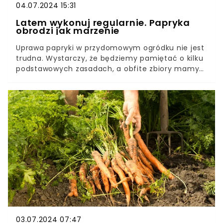
04.07.2024 15:31
Latem wykonuj regularnie. Papryka
obrodzi jak marzenie
Uprawa papryki w przydomowym ogródku nie jest
trudna. Wystarczy, że będziemy pamiętać o kilku
podstawowych zasadach, a obfite zbiory mamy
gwarantowane. Przede wszystkim papryka
potrzebuje odpowiedniej ziemi i stanowiska.W
okresie wzrostu należy pamiętać nie tylko o
regularnym podlewaniu i nawożeniu sadzonek.
Latem szczególnie ważna jest jeszcze jedna
czynność. Wykonywana cyklicznie przyspieszy
wzrost roślin i zapewni bogate owocowanie.
03.07.2024 07:47