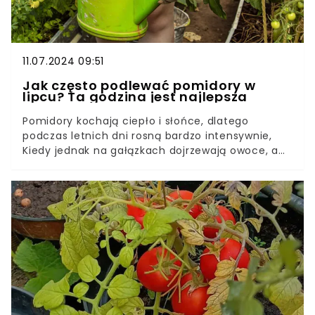
11.07.2024 09:51
Jak często podlewać pomidory w
lipcu? Ta godzina jest najlepsza
Pomidory kochają ciepło i słońce, dlatego
podczas letnich dni rosną bardzo intensywnie,
Kiedy jednak na gałązkach dojrzewają owoce, a
temperatura otoczenia jest wysoka, rośliny mają
większe zapotrzebowanie na wodę.Czy jednak
wystarczy polać wodą rośliny z konewki? Aby
krzaczki rosły zdrowo i obficie plonowały, warto
poznać tajniki podlewania pomidorów. Rąbka
tajemnicy uchylić doświadczony ogrodnik, który
podpowiedział, jak prawidłowo nawadniać
warzywa.