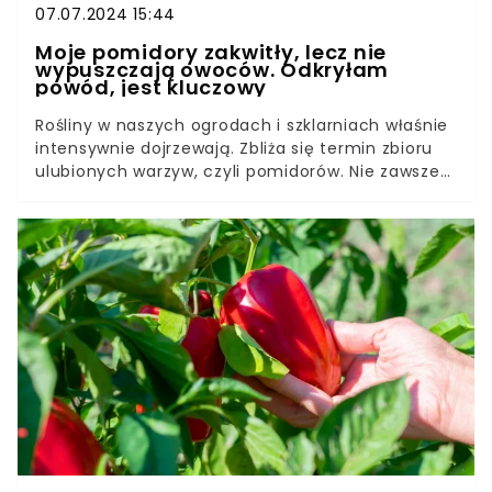
07.07.2024 15:44
Moje pomidory zakwitły, lecz nie
wypuszczają owoców. Odkryłam
powód, jest kluczowy
Rośliny w naszych ogrodach i szklarniach właśnie
intensywnie dojrzewają. Zbliża się termin zbioru
ulubionych warzyw, czyli pomidorów. Nie zawsze
jednak uprawa przebiega zgodnie z
oczekiwaniami.Niekiedy roślina wydaje się rosnąć
zdrowo, ma mocną łodygę i wypuszcza nowe
liście, a nawet zawiązuje nowe kwiaty, z których
jednak nie rozwijają się owoce. Dlaczego tak się
dzieje i jak sprawić, by kwitnące krzaczki zaroiły
się od dojrzewających pomidorów?