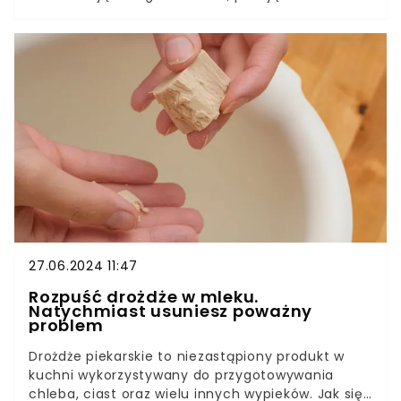
dań: zup, potrawek i pieczeni.Uwielbiamy
marchewki i buraki, ale bardzo często w naszych
ogrodach oraz na naszych talerzach gości także
pietruszka. Co zrobić, by zdrowo rosła, a jej korzeń
był smaczny i okazały?
27.06.2024 11:47
Rozpuść drożdże w mleku.
Natychmiast usuniesz poważny
problem
Drożdże piekarskie to niezastąpiony produkt w
kuchni wykorzystywany do przygotowywania
chleba, ciast oraz wielu innych wypieków. Jak się