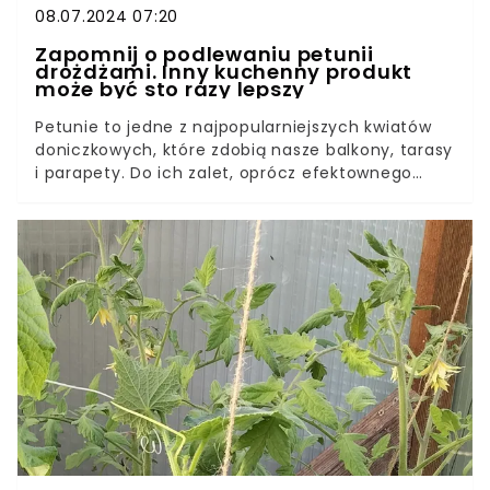
08.07.2024 07:20
Zapomnij o podlewaniu petunii
drożdżami. Inny kuchenny produkt
może być sto razy lepszy
Petunie to jedne z najpopularniejszych kwiatów
doniczkowych, które zdobią nasze balkony, tarasy
i parapety. Do ich zalet, oprócz efektownego
wyglądu, należy długi okres kwitnienia.Stosując
odpowiedni nawóz, możemy jeszcze bardziej
wydłużyć czas pojawiania się dorodnych kwiatów
na pędach petunii. Warto w tym celu
wykorzystać kilka prostych składników z kuchni i
ogrodu.