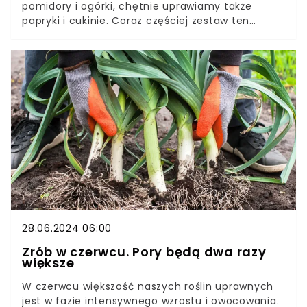
pomidory i ogórki, chętnie uprawiamy także
papryki i cukinie. Coraz częściej zestaw ten
poszerza się o inne, niezwykle smaczne warzywo
ciepłolubne, jakim jest bakłażan.Zdrowe i pyszne,
bakłażany pasują do wielu dań, zwłaszcza tych
śródziemnomorskich. Warzywa z własnej uprawy
będą jeszcze smaczniejsze, bardziej dorodne i
jędrne, o ile będziemy przestrzegać kilku
podstawowych zasad. Poznajmy je.
28.06.2024 06:00
Zrób w czerwcu. Pory będą dwa razy
większe
W czerwcu większość naszych roślin uprawnych
jest w fazie intensywnego wzrostu i owocowania.