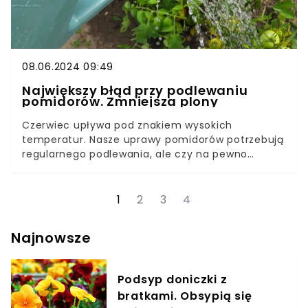
08.06.2024 09:49
Największy błąd przy podlewaniu
pomidorów. Zmniejsza plony
Czerwiec upływa pod znakiem wysokich
temperatur. Nasze uprawy pomidorów potrzebują
regularnego podlewania, ale czy na pewno
wiemy, jak prawidłowo dostarczać wodę
roślinom?Jest jedna żelazna zasada, której w
uprawie pomidorów należy bezwzględnie
1
2
3
4
przestrzegać. Jeśli popełnimy ten błąd, możemy
pożegnać się z obfitymi plonami i dorodnymi
Najnowsze
warzywami. Jak w takim razie prawidłowo
podlewać pomidory?
Podsyp doniczki z
bratkami. Obsypią się