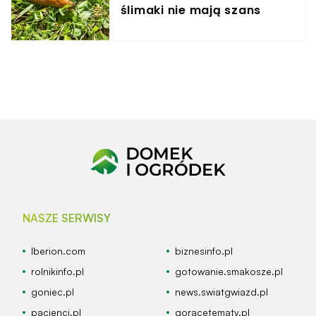
ślimaki nie mają szans
NASZE SERWISY
Iberion.com
biznesinfo.pl
rolnikinfo.pl
gotowanie.smakosze.pl
goniec.pl
news.swiatgwiazd.pl
pacjenci.pl
goracetematy.pl