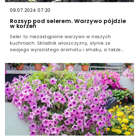
09.07.2024 07:20
Rozsyp pod selerem. Warzywo pójdzie
w korzeń
Seler to niezastąpione warzywo w naszych
kuchniach. Składnik włoszczyzny, słynie ze
swojego wyrazistego aromatu i smaku, a także
wartości odżywczych.Seler można z
powodzeniem uprawiać we własnym ogrodzie,
choć trzeba tu przestrzegać kilku zasad i wdrożyć
odpowiednie zabiegi pielęgnacyjne. Co zrobić,
żeby uzyskać dorodny korzeń selera?