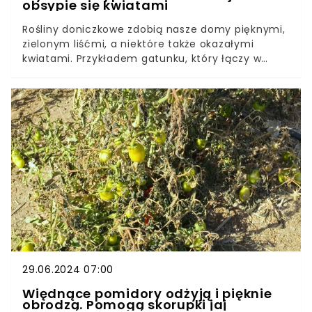
obsypie się kwiatami
Rośliny doniczkowe zdobią nasze domy pięknymi,
zielonym liśćmi, a niektóre także okazałymi
kwiatami. Przykładem gatunku, który łączy w
sobie te dwie zalety, jest hoja.Jej pnące pędy,
które porastają ciemnozielone liście, to
egzotyczna ozdoba wnętrz. Jednak na uwagę
zasługują przede wszystkim niezwykłe
kwiatostany hoi. Co zrobić, żeby było ich więcej?
Mamy na to dobry patent.
29.06.2024 07:00
Więdnące pomidory odżyją i pięknie
obrodzą. Pomogą skorupki jaj