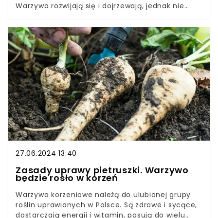
Warzywa rozwijają się i dojrzewają, jednak nie
powinno się to odbywać bez naszego udziału.
Pielęgnacja roślin właśnie teraz jest bardzo ważna
i może wpłynąć na jakość oraz ilość plonów.Nie
inaczej jest w przypadku porów. Zadbajmy o nie
szczególnie właśnie teraz, by zebrać okazałe i
przepyszne warzywa. Jakie czynności warto
wykonać w czerwcu, jeśli zależy nam na dużych i
zdrowych porach?
27.06.2024 13:40
Zasady uprawy pietruszki. Warzywo
będzie rosło w korzeń
Warzywa korzeniowe należą do ulubionej grupy
roślin uprawianych w Polsce. Są zdrowe i sycące,
dostarczają energii i witamin, pasują do wielu