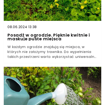
08.06.2024 13:38
Posadź w ogrodzie. Pięknie kwitnie i
maskuje puste miejsca
W każdym ogrodzie znajdują się miejsca, w
których nie założymy trawnika. Do wypełnienia
takich przestrzeni warto wykorzystać uniwersalne
rośliny okrywowe, które pięknie się rozrastają i
mają małe wymagania pielęgnacyjne.Do tego
typu bylin polecanych do ogrodu należy tojeść
rozesłana, która nie tylko tworzy efektowną,
zwartą darń, ale również pięknie kwitnie. Jak ją
uprawiać?