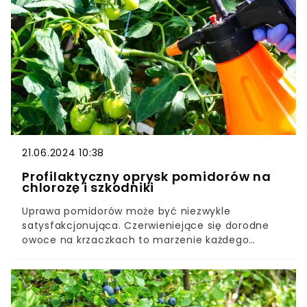
zastosowaniu odpowiedniej odżywki, która
wzmocni roślinę i zapewni jej optymalne warunki
do rozwoju młodych pędów, liści i kwiatów.
21.06.2024 10:38
Profilaktyczny oprysk pomidorów na
chlorozę i szkodniki
Uprawa pomidorów może być niezwykle
satysfakcjonująca. Czerwieniejące się dorodne
owoce na krzaczkach to marzenie każdego
ogrodnika. Niestety, pomidory są często narażone
na ataki patogenów i szkodników.Choroby
pomidorów to częsta bolączka ogrodników. Aby
cieszyć się obfitymi zbiorami zdrowych warzyw,