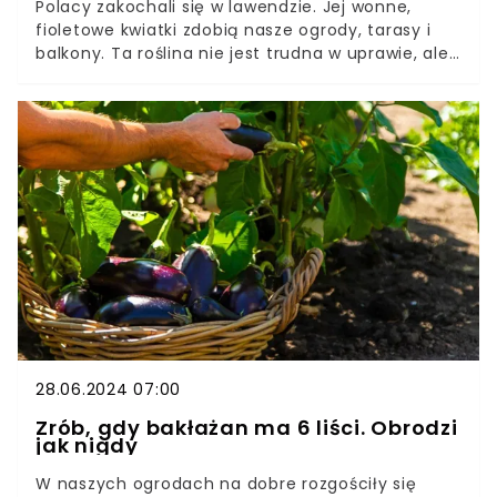
Polacy zakochali się w lawendzie. Jej wonne,
fioletowe kwiatki zdobią nasze ogrody, tarasy i
balkony. Ta roślina nie jest trudna w uprawie, ale
warto poznać kilka trików, dzięki którym obficie
zakwitnie.Lawenda nie ma wygórowanych
wymagań pielęgnacyjnych, może rosnąc nawet
na uboższej glebie i nie wymaga obfitego
podlewania. Warto jednak dostarczyć jej składniki
odżywcze w 3 prostych nawozach.
28.06.2024 07:00
Zrób, gdy bakłażan ma 6 liści. Obrodzi
jak nigdy
W naszych ogrodach na dobre rozgościły się