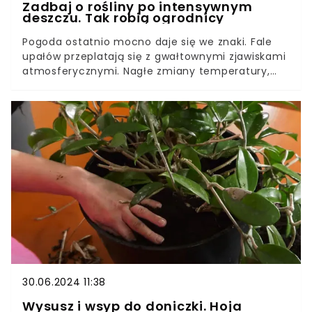
Zadbaj o rośliny po intensywnym
deszczu. Tak robią ogrodnicy
Pogoda ostatnio mocno daje się we znaki. Fale
upałów przeplatają się z gwałtownymi zjawiskami
atmosferycznymi. Nagłe zmiany temperatury,
silne wiatry ulewne deszcze, a niekiedy
gradobicia - to wszystko odbija się na naszych
uprawach.Rośliny muszą sobie radzić z
uszkodzeniami mechanicznymi i
chorobotwórczymi patogenami. Można jednak je
wesprzeć po ulewach i nawałnicach, stosując
prosty nawóz wzmacniający. Jak go
przygotować?
30.06.2024 11:38
Wysusz i wsyp do doniczki. Hoja