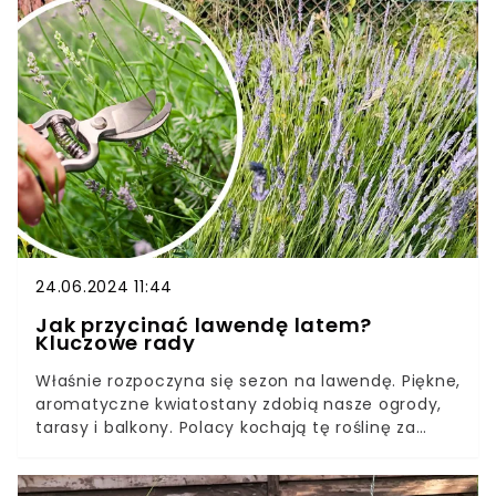
walory estetyczne.Niektóre rośliny ozdobne
pełnią w ogrodzie ważne funkcje, odstraszając
szkodniki i oszczędzając nam tym samym wiele
czasu i pracy, które trzeba by włożyć w walkę z
uciążliwymi szkodnikami. Nie chcesz się z nimi
męczyć? Posadź w ogrodzie pysznogłówkę!
24.06.2024 11:44
Jak przycinać lawendę latem?
Kluczowe rady
Właśnie rozpoczyna się sezon na lawendę. Piękne,
aromatyczne kwiatostany zdobią nasze ogrody,
tarasy i balkony. Polacy kochają tę roślinę za
długi okres kwitnienia, nieskomplikowaną uprawę i
urzekający wygląd.Aby wydobyć pełen potencjał