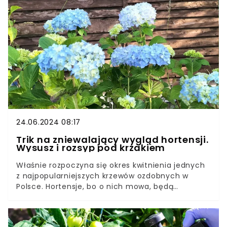
z tej niezwykłej byliny, warto przyłożyć się do jej
pielęgnacji. Nie ma ona wygórowanych wymagań,
ale jest coś, czego potrzebuje do obfitego
kwitnienia. Mowa tu o podcinaniu lawendy.
24.06.2024 08:17
Trik na zniewalający wygląd hortensji.
Wysusz i rozsyp pod krzakiem
Właśnie rozpoczyna się okres kwitnienia jednych
z najpopularniejszych krzewów ozdobnych w
Polsce. Hortensje, bo o nich mowa, będą
zachwycały dorodnymi kwiatami, jeśli
zastosujemy jeden prosty trik.Sekret zdrowego
wzrostu i obfitego kwitnienia hortensji tkwi w