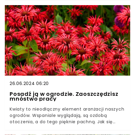
wszystkim rodzą pyszne, świeże owoce.Do
jednych z najpopularniejszych drzewek
owocowych w naszych ogrodach należą
czereśnie. Te słodkie, czerwone kuleczki są
jednymi z najbardziej lubianych polskich, letnich
owoców. Oto co zrobić, aby z roku na rok było ich
na drzewie coraz więcej.
26.06.2024 06:20
Posadź ją w ogrodzie. Zaoszczędzisz
mnóstwo pracy
Kwiaty to nieodłączny element aranżacji naszych
ogrodów. Wspaniale wyglądają, są ozdobą
otoczenia, a do tego pięknie pachną. Jak się
jednak okazuje, niektóre kwiaty mają znacznie
więcej zalet i oferują o wiele więcej niż tylko