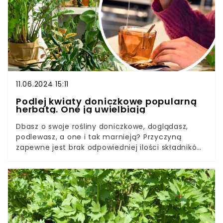
11.06.2024 15:11
Podlej kwiaty doniczkowe popularną
herbatą. One ją uwielbiają
Dbasz o swoje rośliny doniczkowe, doglądasz,
podlewasz, a one i tak marnieją? Przyczyną
zapewne jest brak odpowiedniej ilości składników
odżywczych. Kwiaty należy szybko zasilić, by
przywrócić im dawny wigor.Zamiast gotowych
preparatów, co 2 tygodnie podlej je popularną
herbatą. Tak uratujesz rośliny. Domowa odżywka
jest idealna do podlewania także zdrowych
kwiatów. Dzięki niej szybko rosną i pięknie kwitną.
Twój skrzydłokwiat, anturium, czy monstera