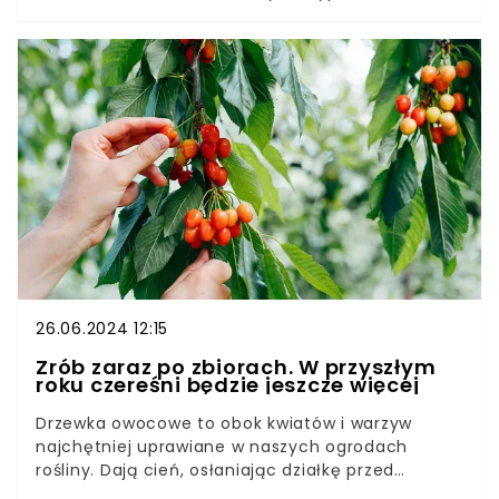
jednak okazuje, te pożyteczne mikroorganizmy
można z powodzeniem stosować także w
ogrodzie.Nawozy na bazie drożdży są dobrze
znane doświadczonym ogrodnikom i skutecznie
zastępują chemiczne preparaty. Na co dokładnie
pomaga dodatek tych grzybów i jak prawidłowo
je stosować, by rośliny rosły zdrowo i… jak na
drożdżach?
26.06.2024 12:15
Zrób zaraz po zbiorach. W przyszłym
roku czereśni będzie jeszcze więcej
Drzewka owocowe to obok kwiatów i warzyw
najchętniej uprawiane w naszych ogrodach
rośliny. Dają cień, osłaniając działkę przed
nadmiarem światła słonecznego, a przede