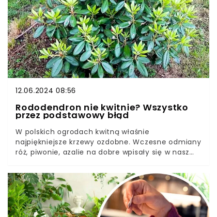
dostarczać niezbędnych substancji odżywczych.
Ważna jest także jedna praktyka, o której warto
pamiętać, aby móc cieszyć się dorodnymi
owocami.
12.06.2024 08:56
Rododendron nie kwitnie? Wszystko
przez podstawowy błąd
W polskich ogrodach kwitną właśnie
najpiękniejsze krzewy ozdobne. Wczesne odmiany
róż, piwonie, azalie na dobre wpisały się w nasz
czerwcowy krajobraz. Szczególnie popularne są
rododendrony zachwycające feerią barw.Niestety
nie zawsze uprawa tych roślin jest udana.
Niekiedy możemy zauważyć, że rododendron nie
chce zakwitnąć. Jakie są tego przyczyny i jak
temu zaradzić? Znamy dobry sposób.