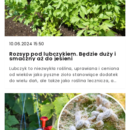
szybko ci podziękują. One kochają ten napar.
10.06.2024 15:50
Rozsyp pod lubczykiem. Będzie duży i
smaczny aż do jesieni
Lubczyk to niezwykła roślina, uprawiana i ceniona
od wieków jako pyszne zioło stanowiące dodatek
do wielu dań, ale także jako roślina lecznicza, a
nawet afrodyzjak. Niezwykłym aromatem
lubczyku możemy cieszyć się we własnym
ogrodzie.Uprawa tej rośliny nie nastręcza
większych trudności, ale trzeba jej zapewnić
odpowiednie warunki i zastosować jeden prosty
trik, dzięki któremu liście lubczyku będą zdrowo i
obficie się rozrastały.