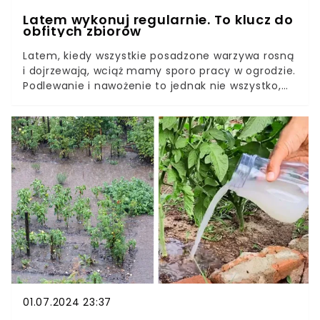
Latem wykonuj regularnie. To klucz do
obfitych zbiorów
Latem, kiedy wszystkie posadzone warzywa rosną
i dojrzewają, wciąż mamy sporo pracy w ogrodzie.
Podlewanie i nawożenie to jednak nie wszystko,
co możemy zrobić, by cieszyć się obfitymi
plonami.Istotne znaczenie w uprawie warzyw ma
odchwaszczanie gleby. To nie tylko kwestia
estetyki, ale sposób na ochronę swoich roślin i
sprawienie, by rosły duże i zdrowe. Jak skutecznie
pozbyć się chwastów z grządek?
01.07.2024 23:37