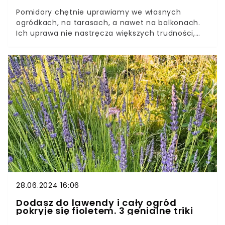
Pomidory chętnie uprawiamy we własnych
ogródkach, na tarasach, a nawet na balkonach.
Ich uprawa nie nastręcza większych trudności,
chociaż nie zawsze kończy się pełnym sukcesem.
Jednym z problemów jest więdnięcie
krzaczków.Gdy nasze pomidory zaczynają
wyglądać mizernie, to znak, że popełniamy błędy
w pielęgnacji. Warto wtedy zmienić nawyki i
zastosować domową odżywkę na pomidory.
Sprawdź, jak ją przygotować.
28.06.2024 16:06
Dodasz do lawendy i cały ogród
pokryje się fioletem. 3 genialne triki